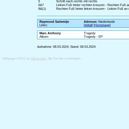
5
Schritt nach rechts mit rechts
6&7
Linken Fuß hinter rechten kreuzen - Rechten Fuß an 
8&(1)
Rechten Fuß hinter linken kreuzen - Linken Fuß an 
Raymond Sarlemijn
Adresse:
Niederlande
Links:
[
eMail
] [
Homepage
]
Marc Anthony
Tragedy
Album:
Tragedy - EP
Aufnahme: 08.03.2024; Stand: 08.03.2024
Webpage ©2012 by
Get In Line
. Alle Rechte vorbehalten.