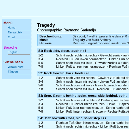
Menü
Tragedy
Home
Choreographie: Raymond Sarlemijn
Tanzarchiv
Beschreibung:
32 count, 4 wall, improver line dance; 0 r
Email
Musik:
Tragedy
von Marc Anthony
Hinweis:
Der Tanz beginnt mit dem Einsatz des 
Sprache
S1: Rock side, close, touch r + l
English
1-2
Schritt nach rechts mit rechts - Gewicht zurück auf
3-4
Rechten Fuß an linken heransetzen - Linken Fuß n
Suche nach
5-6
Schritt nach links mit links - Gewicht zurück auf de
7-8
Linken Fuß an rechten heransetzen - Rechten Fuß 
What's New
Tänzen
S2: Rock forward, back, hook r + l
1-2
Schritt nach vorn mit rechts - Gewicht zurück auf d
3-4
Schritt nach hinten mit rechts - Linken Fuß anhebe
5-6
Schritt nach vorn mit links - Gewicht zurück auf de
7-8
Schritt nach hinten mit links - Rechten Fuß anhebe
S3: Step, ¼ turn r, behind, point, cross, side, behind, point
1-2
Schritt nach vorn mit rechts - ¼ Drehung rechts heru
3-4
Rechten Fuß hinter linken kreuzen - Linke Fußspitze
5-6
Linken Fuß über rechten kreuzen - Schritt nach rech
7-8
Linken Fuß hinter rechten kreuzen - Rechte Fußspit
S4: Jazz box with cross, side, sailor step l + r
1-2
Rechten Fuß über linken kreuzen - Schritt nach hinte
3-4
Schritt nach rechts mit rechts - Linken Fuß über re