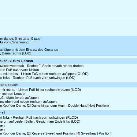
er dance; 0 restarts, 0 tags
ts
von Chris Young
tschlägen mit dem Einsatz des Gesangs
ks, Dame rechts (LOD)
touch, ¼ turn l, brush
wichtswechsel) - Rechte Fußspitze nach rechts drehen
hten Fuß nach vorn kicken
ts mit rechts - Linken Fuß neben rechtem auftippen (OLOD)
mit links - Rechten Fuß nach vorn schwingen (LOD)
 side, touch
mit rechts - Linken Fuß hinter rechten kreuzen (ILOD)
er rechten kreuzen
uß neben linkem auftippen
ranziehen und neben rechtem auftippen
en Kopf der Dame; [2] Dame hinter dem Herrn, Double Hand Hold Position)
 + l
mit links - Rechten Fuß nach vorn schwingen (RLOD)
 herum auf beiden Ballen, Gewicht am Ende links (LOD)
eben
eben
n Kopf der Dame; [2] Reverse Sweetheart Position; [4] Sweetheart Position)