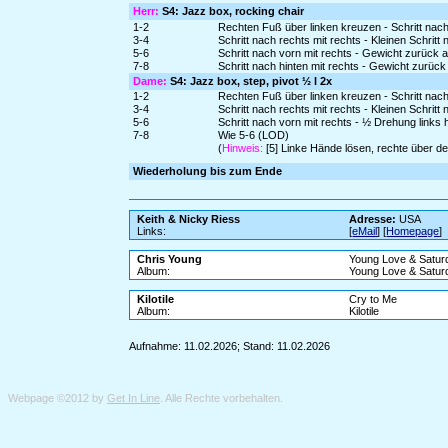
Herr:
S4: Jazz box, rocking chair
1-2
Rechten Fuß über linken kreuzen - Schritt nach 
3-4
Schritt nach rechts mit rechts - Kleinen Schritt 
5-6
Schritt nach vorn mit rechts - Gewicht zurück 
7-8
Schritt nach hinten mit rechts - Gewicht zurück
Dame:
S4: Jazz box, step, pivot ½ l 2x
1-2
Rechten Fuß über linken kreuzen - Schritt nach 
3-4
Schritt nach rechts mit rechts - Kleinen Schritt 
5-6
Schritt nach vorn mit rechts - ½ Drehung link
7-8
Wie 5-6 (LOD)
(
Hinweis:
[5] Linke Hände lösen, rechte über de
Wiederholung bis zum Ende
Keith & Nicky Riess
Adresse:
USA
Links:
[
eMail
] [
Homepage
]
Chris Young
Young Love & Satur
Album:
Young Love & Satur
Kilotile
Cry to Me
Album:
Kilotile
Aufnahme: 11.02.2026; Stand: 11.02.2026
Webpage ©2012 by
Get In Line
. Alle Rechte vorbehalten.