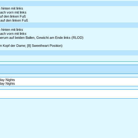
hinten mit links
nach vorn mit links
auf den linken Fuß
 auf den linken Fuß
hinten mit links
nach vorn mit links
s herum auf beiden Ballen, Gewicht am Ende links (RLOD)
n Kopf der Dame; [8] Sweetheart Position)
day Nights
day Nights