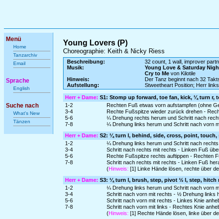
Menü
Young Lovers (P)
Home
Choreographie: Keith & Nicky Riess
Tanzarchiv
Beschreibung:
32 count, 1 wall, improver partn
Email
Musik:
Young Love & Saturday Nigh
Cry to Me
von Kilotile
Hinweis:
Der Tanz beginnt nach 32 Tak
Sprache
Aufstellung:
Stweetheart Position; Herr lin
English
Herr + Dame:
S1: Stomp up forward, toe fan, kick, ¼ turn r, 
Suche nach
1-2
Rechten Fuß etwas vorn aufstampfen (ohne Ge
3-4
Rechte Fußspitze wieder zurück drehen - Rec
What's New
5-6
¼ Drehung rechts herum und Schritt nach rech
Tänzen
7-8
¼ Drehung links herum und Schritt nach vorn 
Herr + Dame:
S2: ¼ turn l, behind, side, cross, point, touch,
1-2
¼ Drehung links herum und Schritt nach rechts 
3-4
Schritt nach rechts mit rechts - Linken Fuß üb
5-6
Rechte Fußspitze rechts auftippen - Rechten F
7-8
Schritt nach rechts mit rechts - Linken Fuß he
(
Hinweis:
[1] Linke Hände lösen, rechte über d
Herr + Dame:
S3: ¼ turn l, brush, step, pivot ½ l, step, hitch r
1-2
¼ Drehung links herum und Schritt nach vorn 
3-4
Schritt nach vorn mit rechts - ½ Drehung links
5-6
Schritt nach vorn mit rechts - Linkes Knie anh
7-8
Schritt nach vorn mit links - Rechtes Knie anh
(
Hinweis:
[1] Rechte Hände lösen, linke über de