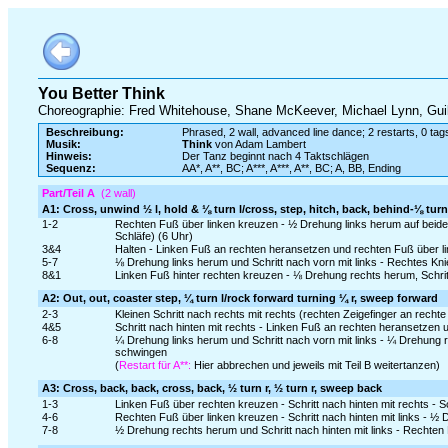
You Better Think
Choreographie: Fred Whitehouse, Shane McKeever, Michael Lynn, Gui
Beschreibung:
Phrased, 2 wall, advanced line dance; 2 restarts, 0 tag
Musik:
Think
von Adam Lambert
Hinweis:
Der Tanz beginnt nach 4 Taktschlägen
Sequenz:
AA*, A**, BC; A***, A***, A**, BC; A, BB, Ending
Part/Teil A
(2 wall)
A1: Cross, unwind ½ l, hold & ⅛ turn l/cross, step, hitch, back, behind-⅛ turn
1-2
Rechten Fuß über linken kreuzen - ½ Drehung links herum auf beiden 
Schläfe) (6 Uhr)
3&4
Halten - Linken Fuß an rechten heransetzen und rechten Fuß über l
5-7
⅛ Drehung links herum und Schritt nach vorn mit links - Rechtes Knie
8&1
Linken Fuß hinter rechten kreuzen - ⅛ Drehung rechts herum, Schrit
A2: Out, out, coaster step, ¼ turn l/rock forward turning ¼ r, sweep forward
2-3
Kleinen Schritt nach rechts mit rechts (rechten Zeigefinger an rechte S
4&5
Schritt nach hinten mit rechts - Linken Fuß an rechten heransetzen u
6-8
¼ Drehung links herum und Schritt nach vorn mit links - ¼ Drehung
schwingen
(
Restart für A**:
Hier abbrechen und jeweils mit Teil B weitertanzen)
A3: Cross, back, back, cross, back, ½ turn r, ½ turn r, sweep back
1-3
Linken Fuß über rechten kreuzen - Schritt nach hinten mit rechts - Sc
4-6
Rechten Fuß über linken kreuzen - Schritt nach hinten mit links - ½
7-8
½ Drehung rechts herum und Schritt nach hinten mit links - Rechten