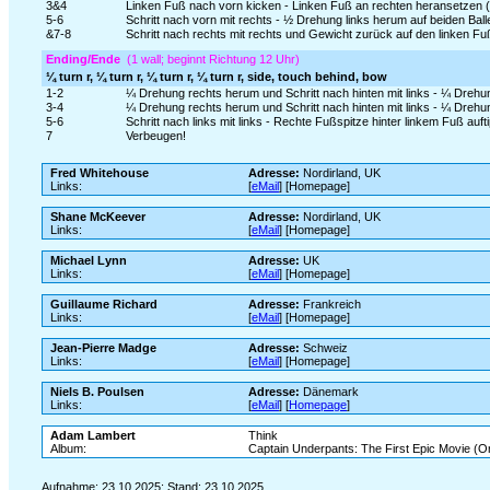
3&4
Linken Fuß nach vorn kicken - Linken Fuß an rechten heransetzen (
5-6
Schritt nach vorn mit rechts - ½ Drehung links herum auf beiden Bal
&7-8
Schritt nach rechts mit rechts und Gewicht zurück auf den linken F
Ending/Ende
(1 wall; beginnt Richtung 12 Uhr)
¼ turn r, ¼ turn r, ¼ turn r, ¼ turn r, side, touch behind, bow
1-2
¼ Drehung rechts herum und Schritt nach hinten mit links - ¼ Drehun
3-4
¼ Drehung rechts herum und Schritt nach hinten mit links - ¼ Drehun
5-6
Schritt nach links mit links - Rechte Fußspitze hinter linkem Fuß auf
7
Verbeugen!
Fred Whitehouse
Adresse:
Nordirland, UK
Links:
[
eMail
] [Homepage]
Shane McKeever
Adresse:
Nordirland, UK
Links:
[
eMail
] [Homepage]
Michael Lynn
Adresse:
UK
Links:
[
eMail
] [Homepage]
Guillaume Richard
Adresse:
Frankreich
Links:
[
eMail
] [Homepage]
Jean-Pierre Madge
Adresse:
Schweiz
Links:
[
eMail
] [Homepage]
Niels B. Poulsen
Adresse:
Dänemark
Links:
[
eMail
] [
Homepage
]
Adam Lambert
Think
Album:
Captain Underpants: The First Epic Movie (Or
Aufnahme: 23.10.2025; Stand: 23.10.2025