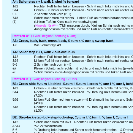
A4: Sailor step r + l, walk 2, shuffle forward
1&2
Rechten Fuß hinter linken kreuzen - Schritt nach links mit links un
3&4
Linken Fuß hinter rechten kreuzen - Schritt nach rechts mit rechts 
5-6
2 Schritte nach vorn (r - l)
7&8
Schritt nach vorn mit rechts - Linken Fuß an rechten heransetzen un
(1)
(Linken Fuß im Kreis nach vorn schwingen)
(
Hinweis für A***:
'7&8' ersetzen durch: 'Kleinen Schritt nach rechts m
Ausgangsposition mit rechts und linken Fuß an rechten heransetzen'
Part/Teil A*
(1 wall; beginnt Richtung 6 Uhr)
A3: Cross, back, back, cross, back, ½ turn r, ½ turn r, sweep back
1-8
Wie Schrittfolge A3
A4: Sailor step r + l, walk 2-out-out-in-in
1&2
Rechten Fuß hinter linken kreuzen - Schritt nach links mit links un
3&4
Linken Fuß hinter rechten kreuzen - Schritt nach rechts mit rechts 
5-6
2 Schritte nach vorn (r - l)
&7
Kleinen Schritt nach rechts mit rechts und nach links mit links (jewei
&8
Schritt zurück in die Ausgangsposition mit rechts und linken Fuß an
Part/Teil B
(1 wall; beginnt Richtung 12 Uhr)
B1: Cross-side-⅛ turn l, behind-⅛ turn l-⅛ turn l, cross-⅛ turn l-⅛ turn l, behi
1&2
Linken Fuß über rechten kreuzen - Schritt nach rechts mit rechts, ⅛ 
3&4
Rechten Fuß hinter linken kreuzen - ⅛ Drehung links herum und Schri
(7:30)
5&6
Linken Fuß über rechten kreuzen - ⅛ Drehung links herum und Schrit
(4:30)
7&8
Rechten Fuß hinter linken kreuzen - ⅛ Drehung links herum und Schri
(1:30)
B2: Step-lock-step-lock-step-lock-step, ⅜ turn l, ¼ turn l, ¼ turn l, ⅜ turn l
1&2
Schritt nach vorn mit links - Rechten Fuß hinter linken einkreuzen und
&3&4
'&2' 2x wiederholen
5-6
⅜ Drehung links herum und Schritt nach hinten mit rechts - ¼ Drehun