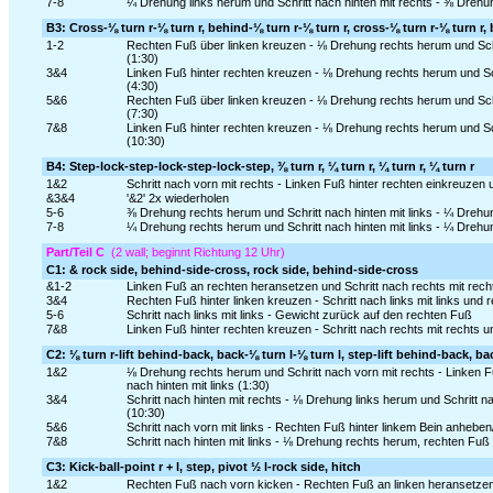
7-8
¼ Drehung links herum und Schritt nach hinten mit rechts - ⅜ Drehun
B3: Cross-⅛ turn r-⅛ turn r, behind-⅛ turn r-⅛ turn r, cross-⅛ turn r-⅛ turn r,
1-2
Rechten Fuß über linken kreuzen - ⅛ Drehung rechts herum und Schri
(1:30)
3&4
Linken Fuß hinter rechten kreuzen - ⅛ Drehung rechts herum und Sch
(4:30)
5&6
Rechten Fuß über linken kreuzen - ⅛ Drehung rechts herum und Schri
(7:30)
7&8
Linken Fuß hinter rechten kreuzen - ⅛ Drehung rechts herum und Sch
(10:30)
B4: Step-lock-step-lock-step-lock-step, ⅜ turn r, ¼ turn r, ¼ turn r, ¼ turn r
1&2
Schritt nach vorn mit rechts - Linken Fuß hinter rechten einkreuzen 
&3&4
'&2' 2x wiederholen
5-6
⅜ Drehung rechts herum und Schritt nach hinten mit links - ¼ Drehun
7-8
¼ Drehung rechts herum und Schritt nach hinten mit links - ¼ Drehun
Part/Teil C
(2 wall; beginnt Richtung 12 Uhr)
C1: & rock side, behind-side-cross, rock side, behind-side-cross
&1-2
Linken Fuß an rechten heransetzen und Schritt nach rechts mit rech
3&4
Rechten Fuß hinter linken kreuzen - Schritt nach links mit links und
5-6
Schritt nach links mit links - Gewicht zurück auf den rechten Fuß
7&8
Linken Fuß hinter rechten kreuzen - Schritt nach rechts mit rechts 
C2: ⅛ turn r-lift behind-back, back-⅛ turn l-⅛ turn l, step-lift behind-back, ba
1&2
⅛ Drehung rechts herum und Schritt nach vorn mit rechts - Linken 
nach hinten mit links (1:30)
3&4
Schritt nach hinten mit rechts - ⅛ Drehung links herum und Schritt 
(10:30)
5&6
Schritt nach vorn mit links - Rechten Fuß hinter linkem Bein anheben
7&8
Schritt nach hinten mit links - ⅛ Drehung rechts herum, rechten Fuß 
C3: Kick-ball-point r + l, step, pivot ½ l-rock side, hitch
1&2
Rechten Fuß nach vorn kicken - Rechten Fuß an linken heransetzen 