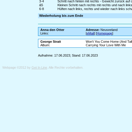
3-4
Schritt nach hinten mit rechts - Gewicht zurück auf 
&5
Kleinen Schritt nach rechts mit rechts und nach links
6-8
Hüften nach links, rechts und wieder nach links sc
Wiederholung bis zum Ende
Anna den Otter
Adresse:
Neuseeland
Links:
[
eMail
] [
Homepage
]
George Strait
Won't You Come Home (And Talk
Album:
Carrying Your Love With Me
Aufnahme: 17.06.2023; Stand: 17.06.2023
Webpage ©2012 by
Get In Line
. Alle Rechte vorbehalten.