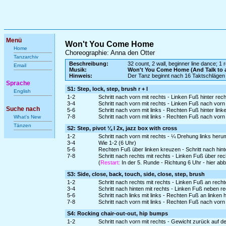
Menü
Won't You Come Home
Home
Choreographie: Anna den Otter
Tanzarchiv
Beschreibung:
32 count, 2 wall, beginner line dance; 1 r
Email
Musik:
Won't You Come Home (And Talk to a
Hinweis:
Der Tanz beginnt nach 16 Taktschlägen
Sprache
S1: Step, lock, step, brush r + l
English
1-2
Schritt nach vorn mit rechts - Linken Fuß hinter rec
3-4
Schritt nach vorn mit rechts - Linken Fuß nach vor
Suche nach
5-6
Schritt nach vorn mit links - Rechten Fuß hinter lin
7-8
Schritt nach vorn mit links - Rechten Fuß nach vor
What's New
Tänzen
S2: Step, pivot ¼ l 2x, jazz box with cross
1-2
Schritt nach vorn mit rechts - ¼ Drehung links heru
3-4
Wie 1-2 (6 Uhr)
5-6
Rechten Fuß über linken kreuzen - Schritt nach hinte
7-8
Schritt nach rechts mit rechts - Linken Fuß über re
(
Restart:
In der 5. Runde - Richtung 6 Uhr - hier a
S3: Side, close, back, touch, side, close, step, brush
1-2
Schritt nach rechts mit rechts - Linken Fuß an rech
3-4
Schritt nach hinten mit rechts - Linken Fuß neben r
5-6
Schritt nach links mit links - Rechten Fuß an linken
7-8
Schritt nach vorn mit links - Rechten Fuß nach vor
S4: Rocking chair-out-out, hip bumps
1-2
Schritt nach vorn mit rechts - Gewicht zurück auf d