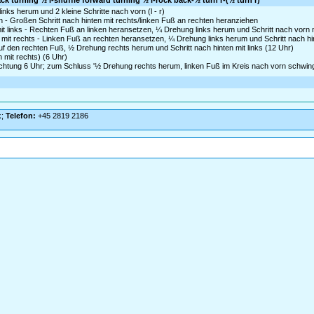
 back turning ½ l-shuffle forward turning ½ l-rock back-½ turn r-(½ turn r)
inks herum und 2 kleine Schritte nach vorn (l - r)
en - Großen Schritt nach hinten mit rechts/linken Fuß an rechten heranziehen
it links - Rechten Fuß an linken heransetzen, ¼ Drehung links herum und Schritt nach vorn m
mit rechts - Linken Fuß an rechten heransetzen, ¼ Drehung links herum und Schritt nach hin
auf den rechten Fuß, ½ Drehung rechts herum und Schritt nach hinten mit links (12 Uhr)
 mit rechts) (6 Uhr)
ichtung 6 Uhr; zum Schluss '½ Drehung rechts herum, linken Fuß im Kreis nach vorn schwing
k;
Telefon:
+45 2819 2186
s