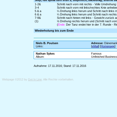
Step, full spiral turn l/run 2, step/hitch, back/drag, shuffle
1-2&
Schritt nach vorn mit rechts - Volle Umdrehung l
3-4
Schritt nach vorn mit links/rechtes Knie anheb
5 & a
¼ Drehung links herum und Schritt nach links m
6 & a
¼ Drehung links herum und Schritt nach rechts 
7-8&
Schritt nach hinten mit links - Gewicht zurück 
(1)
½ Drehung rechts herum und (Schritt nach vorn
(
Ende:
Der Tanz endet hier in der 7. Runde - R
Wiederholung bis zum Ende
Niels B. Poulsen
Adresse:
Dänemar
Links:
[
eMail
] [
Homepage
]
Nathan Sykes
Famous
Album:
Unfinished Busines
Aufnahme: 17.11.2016; Stand: 17.11.2016
Webpage ©2012 by
Get In Line
. Alle Rechte vorbehalten.