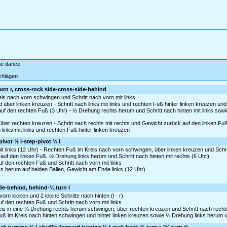
ine dance
chlägen
urn r, cross-rock side-cross-side-behind
eis nach vorn schwingen und Schritt nach vorn mit links
er linken kreuzen - Schritt nach links mit links und rechten Fuß hinter linken kreuzen und S
 den rechten Fuß (3 Uhr) - ½ Drehung rechts herum und Schritt nach hinten mit links sow
ber rechten kreuzen - Schritt nach rechts mit rechts und Gewicht zurück auf den linken Fu
links mit links und rechten Fuß hinter linken kreuzen
pivot ½ l-step-pivot ½ l
t links (12 Uhr) - Rechten Fuß im Kreis nach vorn schwingen, über linken kreuzen und Schritt
 auf den linken Fuß, ½ Drehung links herum und Schritt nach hinten mit rechts (6 Uhr)
auf den rechten Fuß und Schritt nach vorn mit links
ks herum auf beiden Ballen, Gewicht am Ende links (12 Uhr)
ide-behind, behind-¼ turn l
orn kicken und 2 kleine Schritte nach hinten (l - r)
auf den rechten Fuß und Schritt nach vorn mit links
reis in eine ¼ Drehung rechts herum schwingen, über rechten kreuzen und Schritt nach rechts
ß im Kreis nach hinten schwingen und hinter linken kreuzen sowie ¼ Drehung links herum und