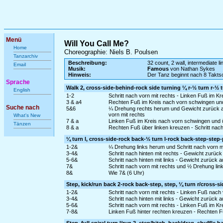
Menü
Will You Call Me?
Home
Choreographie: Niels B. Poulsen
Tanzarchiv
Beschreibung:
32 count, 2 wall, intermediate l
Email
Musik:
Famous
von Nathan Sykes
Hinweis:
Der Tanz beginnt nach 8 Takts
Sprache
Walk 2, cross-side-behind-rock side turning ¼ r-½ turn r-½ t
English
1-2
Schritt nach vorn mit rechts - Linken Fuß im Kr
3 & a4
Rechten Fuß im Kreis nach vorn schwingen und üb
Suche nach
5&6
¼ Drehung rechts herum und Gewicht zurück auf
vorn mit rechts
What's New
7 & a
Linken Fuß im Kreis nach vorn schwingen und ü
Tänzen
8 & a
Rechten Fuß über linken kreuzen - Schritt nach 
¼ turn l, cross-side-rock back-½ turn l-rock back-step-step-
1-2&
¼ Drehung links herum und Schritt nach vorn mi
3-4&
Schritt nach hinten mit rechts - Gewicht zurück
5-6&
Schritt nach hinten mit links - Gewicht zurück 
7&
Schritt nach vorn mit rechts und ½ Drehung lin
8&
Wie 7& (6 Uhr)
Step, kick/run back 2-rock back-step, step, ¼ turn r/cross-s
1-2&
Schritt nach vorn mit rechts - Linken Fuß nach v
3-4&
Schritt nach hinten mit links - Gewicht zurück 
5-6&
Schritt nach vorn mit rechts - Linken Fuß im K
7-8&
Linken Fuß hinter rechten kreuzen - Rechten Fu