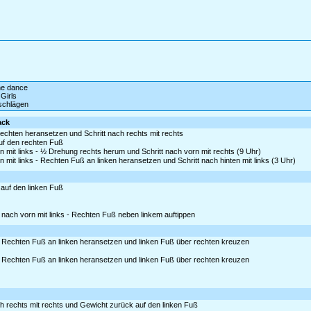
ine dance
Girls
schlägen
ack
rechten heransetzen und Schritt nach rechts mit rechts
auf den rechten Fuß
 mit links - ½ Drehung rechts herum und Schritt nach vorn mit rechts (9 Uhr)
 mit links - Rechten Fuß an linken heransetzen und Schritt nach hinten mit links (3 Uhr)
 auf den linken Fuß
 nach vorn mit links - Rechten Fuß neben linkem auftippen
 Rechten Fuß an linken heransetzen und linken Fuß über rechten kreuzen
 Rechten Fuß an linken heransetzen und linken Fuß über rechten kreuzen
ch rechts mit rechts und Gewicht zurück auf den linken Fuß