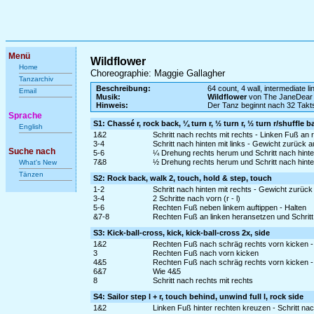
Menü
Wildflower
Home
Choreographie: Maggie Gallagher
Tanzarchiv
Beschreibung:
64 count, 4 wall, intermediate l
Email
Musik:
Wildflower
von The JaneDear 
Hinweis:
Der Tanz beginnt nach 32 Takt
Sprache
S1: Chassé r, rock back, ¼ turn r, ½ turn r, ½ turn r/shuffle b
English
1&2
Schritt nach rechts mit rechts - Linken Fuß an 
3-4
Schritt nach hinten mit links - Gewicht zurück 
Suche nach
5-6
¼ Drehung rechts herum und Schritt nach hinten
7&8
½ Drehung rechts herum und Schritt nach hinten
What's New
Tänzen
S2: Rock back, walk 2, touch, hold & step, touch
1-2
Schritt nach hinten mit rechts - Gewicht zurück
3-4
2 Schritte nach vorn (r - l)
5-6
Rechten Fuß neben linkem auftippen - Halten
&7-8
Rechten Fuß an linken heransetzen und Schritt
S3: Kick-ball-cross, kick, kick-ball-cross 2x, side
1&2
Rechten Fuß nach schräg rechts vorn kicken -
3
Rechten Fuß nach vorn kicken
4&5
Rechten Fuß nach schräg rechts vorn kicken -
6&7
Wie 4&5
8
Schritt nach rechts mit rechts
S4: Sailor step l + r, touch behind, unwind full l, rock side
1&2
Linken Fuß hinter rechten kreuzen - Schritt na