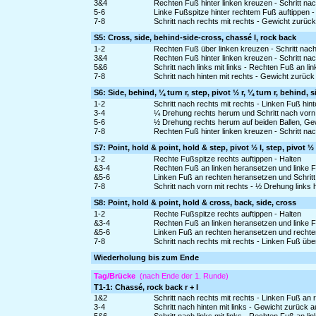
3&4
Rechten Fuß hinter linken kreuzen - Schritt na
5-6
Linke Fußspitze hinter rechtem Fuß auftippen -
7-8
Schritt nach rechts mit rechts - Gewicht zurück
S5: Cross, side, behind-side-cross, chassé l, rock back
1-2
Rechten Fuß über linken kreuzen - Schritt nach 
3&4
Rechten Fuß hinter linken kreuzen - Schritt nac
5&6
Schritt nach links mit links - Rechten Fuß an li
7-8
Schritt nach hinten mit rechts - Gewicht zurück
S6: Side, behind, ¼ turn r, step, pivot ½ r, ¼ turn r, behind, s
1-2
Schritt nach rechts mit rechts - Linken Fuß hin
3-4
¼ Drehung rechts herum und Schritt nach vorn mi
5-6
½ Drehung rechts herum auf beiden Ballen, Gew
7-8
Rechten Fuß hinter linken kreuzen - Schritt nach
S7: Point, hold & point, hold & step, pivot ½ l, step, pivot ½ 
1-2
Rechte Fußspitze rechts auftippen - Halten
&3-4
Rechten Fuß an linken heransetzen und linke Fu
&5-6
Linken Fuß an rechten heransetzen und Schritt 
7-8
Schritt nach vorn mit rechts - ½ Drehung links
S8: Point, hold & point, hold & cross, back, side, cross
1-2
Rechte Fußspitze rechts auftippen - Halten
&3-4
Rechten Fuß an linken heransetzen und linke Fu
&5-6
Linken Fuß an rechten heransetzen und rechten 
7-8
Schritt nach rechts mit rechts - Linken Fuß üb
Wiederholung bis zum Ende
Tag/Brücke
(nach Ende der 1. Runde)
T1-1: Chassé, rock back r + l
1&2
Schritt nach rechts mit rechts - Linken Fuß an 
3-4
Schritt nach hinten mit links - Gewicht zurück 