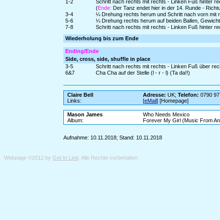
1-2
Schritt nach rechts mit rechts - Linken Fuß hinter r
(
Ende:
Der Tanz endet hier in der 14. Runde - Ric
3-4
¼ Drehung rechts herum und Schritt nach vorn mit rec
5-6
¼ Drehung rechts herum auf beiden Ballen, Gewicht
7-8
Schritt nach rechts mit rechts - Linken Fuß hinter r
Wiederholung bis zum Ende
Ending/Ende
Side, cross, side, shuffle in place
3-5
Schritt nach rechts mit rechts - Linken Fuß über rec
6&7
Cha Cha auf der Stelle (l - r - l) (Ta da!!)
Claire Bell
Adresse:
UK;
Telefon:
0790 97
Links:
[
eMail
] [Homepage]
Mason James
Who Needs Mexico
Album:
Forever My Girl (Music From An
Aufnahme: 10.11.2018; Stand: 10.11.2018
Webpage ©2012 by
Get In Line
. Alle Rechte vorbehalten.