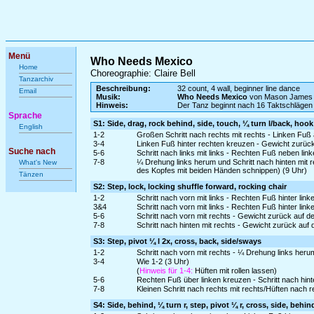
Menü
Who Needs Mexico
Home
Choreographie: Claire Bell
Tanzarchiv
Beschreibung:
32 count, 4 wall, beginner line dance
Email
Musik:
Who Needs Mexico
von Mason James
Hinweis:
Der Tanz beginnt nach 16 Taktschlägen
Sprache
S1: Side, drag, rock behind, side, touch, ¼ turn l/back, hook
English
1-2
Großen Schritt nach rechts mit rechts - Linken Fuß
3-4
Linken Fuß hinter rechten kreuzen - Gewicht zurüc
Suche nach
5-6
Schritt nach links mit links - Rechten Fuß neben lin
7-8
¼ Drehung links herum und Schritt nach hinten mit
What's New
des Kopfes mit beiden Händen schnippen) (9 Uhr)
Tänzen
S2: Step, lock, locking shuffle forward, rocking chair
1-2
Schritt nach vorn mit links - Rechten Fuß hinter lin
3&4
Schritt nach vorn mit links - Rechten Fuß hinter link
5-6
Schritt nach vorn mit rechts - Gewicht zurück auf d
7-8
Schritt nach hinten mit rechts - Gewicht zurück auf 
S3: Step, pivot ¼ l 2x, cross, back, side/sways
1-2
Schritt nach vorn mit rechts - ¼ Drehung links heru
3-4
Wie 1-2 (3 Uhr)
(
Hinweis für 1-4:
Hüften mit rollen lassen)
5-6
Rechten Fuß über linken kreuzen - Schritt nach hinte
7-8
Kleinen Schritt nach rechts mit rechts/Hüften nach 
S4: Side, behind, ¼ turn r, step, pivot ¼ r, cross, side, behin