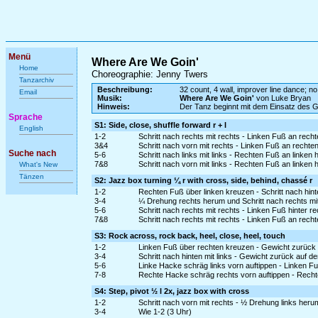
Menü
Where Are We Goin'
Home
Choreographie: Jenny Twers
Tanzarchiv
Beschreibung:
32 count, 4 wall, improver line dance; no
Email
Musik:
Where Are We Goin'
von Luke Bryan
Hinweis:
Der Tanz beginnt mit dem Einsatz des 
Sprache
S1: Side, close, shuffle forward r + l
English
1-2
Schritt nach rechts mit rechts - Linken Fuß an rech
3&4
Schritt nach vorn mit rechts - Linken Fuß an rechte
Suche nach
5-6
Schritt nach links mit links - Rechten Fuß an linken
7&8
Schritt nach vorn mit links - Rechten Fuß an linken 
What's New
Tänzen
S2: Jazz box turning ¼ r with cross, side, behind, chassé r
1-2
Rechten Fuß über linken kreuzen - Schritt nach hinte
3-4
¼ Drehung rechts herum und Schritt nach rechts mit
5-6
Schritt nach rechts mit rechts - Linken Fuß hinter r
7&8
Schritt nach rechts mit rechts - Linken Fuß an rech
S3: Rock across, rock back, heel, close, heel, touch
1-2
Linken Fuß über rechten kreuzen - Gewicht zurück
3-4
Schritt nach hinten mit links - Gewicht zurück auf d
5-6
Linke Hacke schräg links vorn auftippen - Linken F
7-8
Rechte Hacke schräg rechts vorn auftippen - Recht
S4: Step, pivot ½ l 2x, jazz box with cross
1-2
Schritt nach vorn mit rechts - ½ Drehung links heru
3-4
Wie 1-2 (3 Uhr)