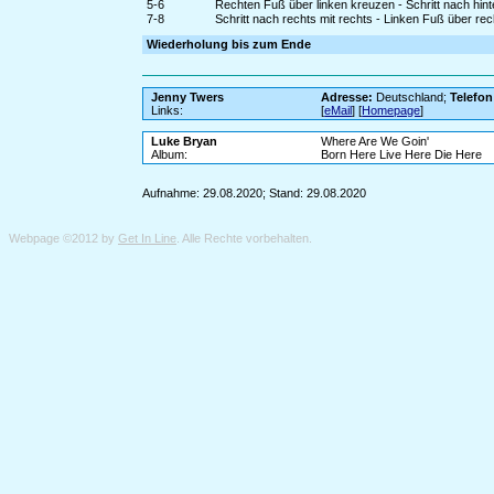
5-6
Rechten Fuß über linken kreuzen - Schritt nach hinte
7-8
Schritt nach rechts mit rechts - Linken Fuß über re
Wiederholung bis zum Ende
Jenny Twers
Adresse:
Deutschland;
Telefon
Links:
[
eMail
] [
Homepage
]
Luke Bryan
Where Are We Goin'
Album:
Born Here Live Here Die Here
Aufnahme: 29.08.2020; Stand: 29.08.2020
Webpage ©2012 by
Get In Line
. Alle Rechte vorbehalten.