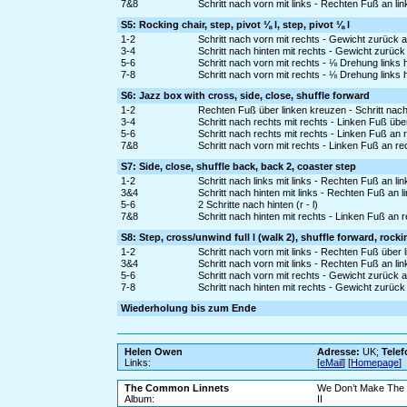
7&8
Schritt nach vorn mit links - Rechten Fuß an li
S5: Rocking chair, step, pivot ⅛ l, step, pivot ⅛ l
1-2
Schritt nach vorn mit rechts - Gewicht zurück 
3-4
Schritt nach hinten mit rechts - Gewicht zurück
5-6
Schritt nach vorn mit rechts - ⅛ Drehung links
7-8
Schritt nach vorn mit rechts - ⅛ Drehung links
S6: Jazz box with cross, side, close, shuffle forward
1-2
Rechten Fuß über linken kreuzen - Schritt nach 
3-4
Schritt nach rechts mit rechts - Linken Fuß üb
5-6
Schritt nach rechts mit rechts - Linken Fuß an
7&8
Schritt nach vorn mit rechts - Linken Fuß an r
S7: Side, close, shuffle back, back 2, coaster step
1-2
Schritt nach links mit links - Rechten Fuß an l
3&4
Schritt nach hinten mit links - Rechten Fuß an l
5-6
2 Schritte nach hinten (r - l)
7&8
Schritt nach hinten mit rechts - Linken Fuß an 
S8: Step, cross/unwind full l (walk 2), shuffle forward, rocki
1-2
Schritt nach vorn mit links - Rechten Fuß über 
3&4
Schritt nach vorn mit links - Rechten Fuß an li
5-6
Schritt nach vorn mit rechts - Gewicht zurück 
7-8
Schritt nach hinten mit rechts - Gewicht zurück
Wiederholung bis zum Ende
Helen Owen
Adresse:
UK;
Telef
Links:
[
eMail
] [
Homepage
]
The Common Linnets
We Don’t Make The
Album:
II