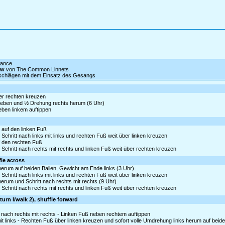
 dance
low
von The Common Linnets
tschlägen mit dem Einsatz des Gesangs
ter rechten kreuzen
anheben und ½ Drehung rechts herum (6 Uhr)
neben linkem auftippen
 auf den linken Fuß
Schritt nach links mit links und rechten Fuß weit über linken kreuzen
uf den rechten Fuß
 Schritt nach rechts mit rechts und linken Fuß weit über rechten kreuzen
fle across
 herum auf beiden Ballen, Gewicht am Ende links (3 Uhr)
Schritt nach links mit links und rechten Fuß weit über linken kreuzen
 herum und Schritt nach rechts mit rechts (9 Uhr)
 Schritt nach rechts mit rechts und linken Fuß weit über rechten kreuzen
turn l/walk 2), shuffle forward
 nach rechts mit rechts - Linken Fuß neben rechtem auftippen
t links - Rechten Fuß über linken kreuzen und sofort volle Umdrehung links herum auf beiden