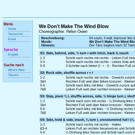
Menü
We Don't Make The Wind Blow
Home
Choreographie: Helen Owen
Tanzarchiv
Beschreibung:
64 count, 4 wall, improver line
Email
Musik:
We Don’t Make The Wind B
Hinweis:
Der Tanz beginnt nach 32 Tak
Sprache
S1: Side, behind, side, ½ turn r with hitch, back 3, touch
English
1-2
Schritt nach rechts mit rechts - Linken Fuß hin
3-4
Schritt nach rechts mit rechts - Linkes Knie 
Suche nach
5-8
3 Schritte nach hinten (l - r - l) - Rechten Fuß 
What's New
S2: Rock side, shuffle across r + l
Tänzen
1-2
Schritt nach rechts mit rechts - Gewicht zurück
3&4
Rechten Fuß weit über linken kreuzen - Kleinen 
5-6
Schritt nach links mit links - Gewicht zurück a
7&8
Linken Fuß weit über rechten kreuzen - Kleinen
S3: Step, pivot ¼ l, shuffle across, side, ½ hinge turn r, shuf
1-2
Schritt nach vorn mit rechts - ¼ Drehung links
3&4
Rechten Fuß weit über linken kreuzen - Kleinen 
5-6
Schritt nach links mit links - ½ Drehung rechts
7&8
Linken Fuß weit über rechten kreuzen - Kleinen
S4: Side, hold & side, touch, ¼ turn l, cross/unwind full l (¼ 
1-2
Schritt nach rechts mit rechts - Halten
&3-4
Linken Fuß an rechten heransetzen und Schritt
5-6
¼ Drehung links herum und Schritt nach vorn mi