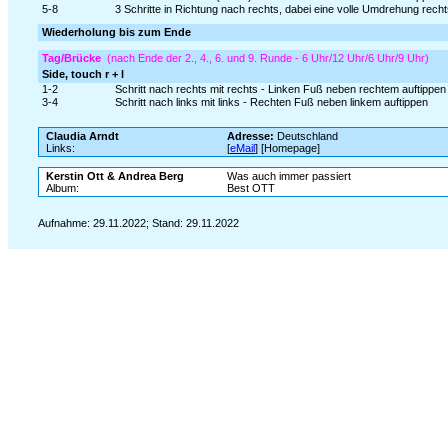
5-8
3 Schritte in Richtung nach rechts, dabei eine volle Umdrehung recht
Wiederholung bis zum Ende
Tag/Brücke
(nach Ende der 2., 4., 6. und 9. Runde - 6 Uhr/12 Uhr/6 Uhr/9 Uhr)
Side, touch r + l
1-2
Schritt nach rechts mit rechts - Linken Fuß neben rechtem auftippen
3-4
Schritt nach links mit links - Rechten Fuß neben linkem auftippen
Claudia Arndt
Adresse:
Deutschland
Links:
[
eMail
] [Homepage]
Kerstin Ott & Andrea Berg
Was auch immer passiert
Album:
Best OTT
Aufnahme: 29.11.2022; Stand: 29.11.2022