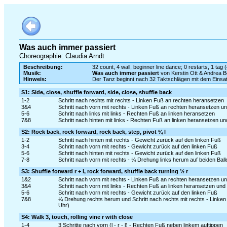
Was auch immer passiert
Choreographie: Claudia Arndt
Beschreibung:
32 count, 4 wall, beginner line dance; 0 restarts, 1 tag 
Musik:
Was auch immer passiert
von Kerstin Ott & Andrea B
Hinweis:
Der Tanz beginnt nach 32 Taktschlägen mit dem Eins
S1: Side, close, shuffle forward, side, close, shuffle back
1-2
Schritt nach rechts mit rechts - Linken Fuß an rechten heransetzen
3&4
Schritt nach vorn mit rechts - Linken Fuß an rechten heransetzen un
5-6
Schritt nach links mit links - Rechten Fuß an linken heransetzen
7&8
Schritt nach hinten mit links - Rechten Fuß an linken heransetzen und
S2: Rock back, rock forward, rock back, step, pivot ¼ l
1-2
Schritt nach hinten mit rechts - Gewicht zurück auf den linken Fuß
3-4
Schritt nach vorn mit rechts - Gewicht zurück auf den linken Fuß
5-6
Schritt nach hinten mit rechts - Gewicht zurück auf den linken Fuß
7-8
Schritt nach vorn mit rechts - ¼ Drehung links herum auf beiden Bal
S3: Shuffle forward r + l, rock forward, shuffle back turning ½ r
1&2
Schritt nach vorn mit rechts - Linken Fuß an rechten heransetzen un
3&4
Schritt nach vorn mit links - Rechten Fuß an linken heransetzen und S
5-6
Schritt nach vorn mit rechts - Gewicht zurück auf den linken Fuß
7&8
¼ Drehung rechts herum und Schritt nach rechts mit rechts - Linke
Uhr)
S4: Walk 3, touch, rolling vine r with close
1-4
3 Schritte nach vorn (l - r - l) - Rechten Fuß neben linkem auftippen