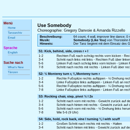
Menü
Use Somebody
Home
Choreographie: Gregory Danvoie & Amanda Rizzello
Tanzarchiv
Beschreibung:
64 count, 4 wall, improver line dance; 0 r
Email
Musik:
Somebody (Like You)
von Thorsteinn 
Hinweis:
Der Tanz beginnt mit dem Einsatz des 
Sprache
S1: Kick, behind, side, cross r + l
English
1-2
Rechten Fuß nach schräg rechts vorn kicken - Rech
3-4
Schritt nach links mit links - Rechten Fuß über link
Suche nach
5-6
Linken Fuß nach schräg links vorn kicken - Linken 
7-8
Schritt nach rechts mit rechts - Linken Fuß über re
What's New
Tänzen
S2: ½ Monterey turn r, ¼ Monterey turn r
1-2
Rechte Fußspitze rechts auftippen - ½ Drehung rec
3-4
Linke Fußspitze links auftippen - Linken Fuß an re
5-6
Rechte Fußspitze rechts auftippen - ¼ Drehung rec
7-8
Linke Fußspitze links auftippen - Linken Fuß an re
S3: Rocking chair, step, pivot ½ l 2x
1-2
Schritt nach vorn mit rechts - Gewicht zurück auf d
3-4
Schritt nach hinten mit rechts - Gewicht zurück auf 
5-6
Schritt nach vorn mit rechts - ½ Drehung links heru
7-8
Wie 5-6 (9 Uhr)
S4: Side, hold, rock back, vine l turning ¼ l with scuff
1-2
Großen Schritt nach rechts mit rechts - Halten
3-4
Schritt nach hinten mit links - Gewicht zurück auf d