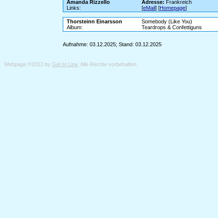
Amanda Rizzello
Adresse:
Frankreich
Links:
[
eMail
] [
Homepage
]
Thorsteinn Einarsson
Somebody (Like You)
Album:
Teardrops & Confettiguns
Aufnahme: 03.12.2025; Stand: 03.12.2025
Webpage ©2012 by
Get In Line
. Alle Rechte vorbehalten.