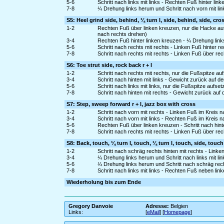
5-6
Schritt nach links mit links - Rechten Fuß hinter lin
7-8
¼ Drehung links herum und Schritt nach vorn mit l
S5: Heel grind side, behind, ¼ turn l, side, behind, side, cro
1-2
Rechten Fuß über linken kreuzen, nur die Hacke aufse
nach rechts drehen)
3-4
Rechten Fuß hinter linken kreuzen - ¼ Drehung links
5-6
Schritt nach rechts mit rechts - Linken Fuß hinter r
7-8
Schritt nach rechts mit rechts - Linken Fuß über re
S6: Toe strut side, rock back r + l
1-2
Schritt nach rechts mit rechts, nur die Fußspitze 
3-4
Schritt nach hinten mit links - Gewicht zurück auf d
5-6
Schritt nach links mit links, nur die Fußspitze aufs
7-8
Schritt nach hinten mit rechts - Gewicht zurück auf 
S7: Step, sweep forward r + l, jazz box with cross
1-2
Schritt nach vorn mit rechts - Linken Fuß im Kreis
3-4
Schritt nach vorn mit links - Rechten Fuß im Kreis
5-6
Rechten Fuß über linken kreuzen - Schritt nach hinte
7-8
Schritt nach rechts mit rechts - Linken Fuß über re
S8: Back, touch, ¼ turn l, touch, ¼ turn l, touch, side, touch
1-2
Schritt nach schräg rechts hinten mit rechts - Link
3-4
¼ Drehung links herum und Schritt nach links mit li
5-6
¼ Drehung links herum und Schritt nach schräg rech
7-8
Schritt nach links mit links - Rechten Fuß neben lin
Wiederholung bis zum Ende
Gregory Danvoie
Adresse:
Belgien
Links:
[
eMail
] [
Homepage
]