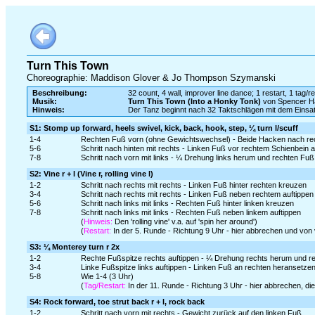
Turn This Town
Choreographie: Maddison Glover & Jo Thompson Szymanski
Beschreibung:
32 count, 4 wall, improver line dance; 1 restart, 1 tag/re
Musik:
Turn This Town (Into a Honky Tonk)
von Spencer H
Hinweis:
Der Tanz beginnt nach 32 Taktschlägen mit dem Eins
S1: Stomp up forward, heels swivel, kick, back, hook, step, ¼ turn l/scuff
1-4
Rechten Fuß vorn (ohne Gewichtswechsel) - Beide Hacken nach rec
5-6
Schritt nach hinten mit rechts - Linken Fuß vor rechtem Schienbein
7-8
Schritt nach vorn mit links - ¼ Drehung links herum und rechten F
S2: Vine r + l (Vine r, rolling vine l)
1-2
Schritt nach rechts mit rechts - Linken Fuß hinter rechten kreuzen
3-4
Schritt nach rechts mit rechts - Linken Fuß neben rechtem auftippen
5-6
Schritt nach links mit links - Rechten Fuß hinter linken kreuzen
7-8
Schritt nach links mit links - Rechten Fuß neben linkem auftippen
(
Hinweis:
Den 'rolling vine' v.a. auf 'spin her around')
(
Restart:
In der 5. Runde - Richtung 9 Uhr - hier abbrechen und von
S3: ¼ Monterey turn r 2x
1-2
Rechte Fußspitze rechts auftippen - ¼ Drehung rechts herum und r
3-4
Linke Fußspitze links auftippen - Linken Fuß an rechten heransetze
5-8
Wie 1-4 (3 Uhr)
(
Tag/Restart:
In der 11. Runde - Richtung 3 Uhr - hier abbrechen, d
S4: Rock forward, toe strut back r + l, rock back
1-2
Schritt nach vorn mit rechts - Gewicht zurück auf den linken Fuß