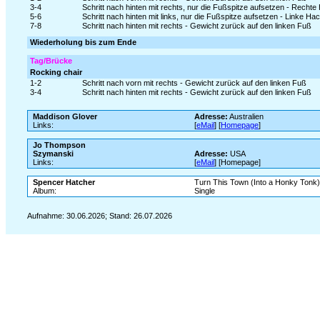
3-4
Schritt nach hinten mit rechts, nur die Fußspitze aufsetzen - Rech
5-6
Schritt nach hinten mit links, nur die Fußspitze aufsetzen - Linke 
7-8
Schritt nach hinten mit rechts - Gewicht zurück auf den linken Fuß
Wiederholung bis zum Ende
Tag/Brücke
Rocking chair
1-2
Schritt nach vorn mit rechts - Gewicht zurück auf den linken Fuß
3-4
Schritt nach hinten mit rechts - Gewicht zurück auf den linken Fuß
Maddison Glover
Adresse:
Australien
Links:
[
eMail
] [
Homepage
]
Jo Thompson
Szymanski
Adresse:
USA
Links:
[
eMail
] [Homepage]
Spencer Hatcher
Turn This Town (Into a Honky Tonk
Album:
Single
Aufnahme: 30.06.2026; Stand: 26.07.2026