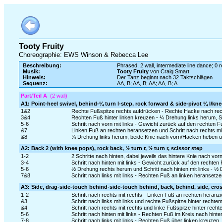
Tooty Fruity
Choreographie: EWS Winson & Rebecca Lee
Beschreibung:
Phrased, 2 wall, intermediate line dance; 0 r
Musik:
Tooty Fruity
von Craig Smart
Hinweis:
Der Tanz beginnt nach 32 Taktschlägen
Sequenz:
AA, B; AA, B; AA; AA, B; A
Part/Teil A
(2 wall)
A1: Point-heel swivel, behind-¼ turn l-step, rock forward & side-pivot ¼ l/kn
1&2
Rechte Fußspitze rechts aufdrücken - Rechte Hacke nach rec
3&4
Rechten Fuß hinter linken kreuzen - ¼ Drehung links herum, Sch
5-6
Schritt nach vorn mit links - Gewicht zurück auf den rechten 
&7
Linken Fuß an rechten heransetzen und Schritt nach rechts mi
&8
¼ Drehung links herum, beide Knie nach vorn/Hacken heben un
A2: Back 2 (with knee pops), rock back, ½ turn r, ½ turn r, scissor step
1-2
2 Schritte nach hinten, dabei jeweils das hintere Knie nach vorn 
3-4
Schritt nach hinten mit links - Gewicht zurück auf den rechten
5-6
½ Drehung rechts herum und Schritt nach hinten mit links - ½
7&8
Schritt nach links mit links - Rechten Fuß an linken heranset
A3: Side, drag-side-touch behind-side-touch behind, back, behind, side, cro
1-2
Schritt nach rechts mit rechts - Linken Fuß an rechten heranz
&3
Schritt nach links mit links und rechte Fußspitze hinter rechte
&4
Schritt nach rechts mit rechts und linke Fußspitze hinter rech
5-6
Schritt nach hinten mit links - Rechten Fuß im Kreis nach hint
7-8
Schritt nach links mit links - Rechten Fuß über linken kreuzen