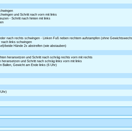
schwingen
chwingen und Schritt nach vorn mit links
zen - Schritt nach hinten mit links
zen
d wieder nach rechts schwingen - Linken Fuß neben rechtem aufstampfen (ohne Gewichtswechs
er nach links schwingen
l)/beide Hände 2x abstreifen (wie abstauben)
chten heransetzen und Schritt nach schräg rechts vorn mit rechts
n heransetzen und Schritt nach schräg links vorn mit links
en Ballen, Gewicht am Ende links (6 Uhr)
 Uhr)