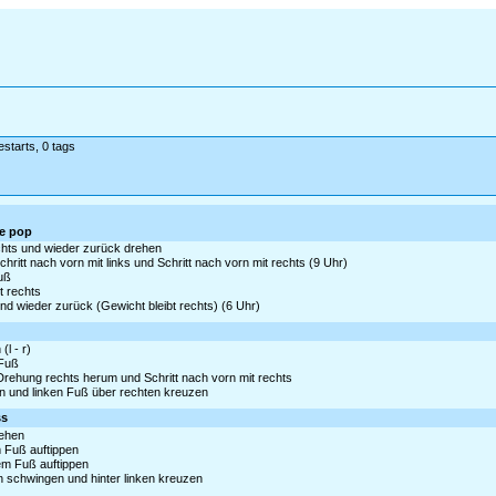
estarts, 0 tags
ee pop
hts und wieder zurück drehen
ritt nach vorn mit links und Schritt nach vorn mit rechts (9 Uhr)
Fuß
t rechts
d wieder zurück (Gewicht bleibt rechts) (6 Uhr)
(l - r)
 Fuß
 Drehung rechts herum und Schritt nach vorn mit rechts
zen und linken Fuß über rechten kreuzen
ss
iehen
m Fuß auftippen
tem Fuß auftippen
en schwingen und hinter linken kreuzen