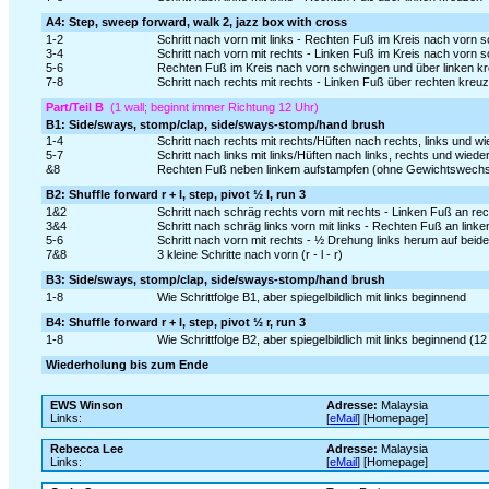
A4: Step, sweep forward, walk 2, jazz box with cross
1-2
Schritt nach vorn mit links - Rechten Fuß im Kreis nach vorn 
3-4
Schritt nach vorn mit rechts - Linken Fuß im Kreis nach vorn s
5-6
Rechten Fuß im Kreis nach vorn schwingen und über linken kreu
7-8
Schritt nach rechts mit rechts - Linken Fuß über rechten kreu
Part/Teil B
(1 wall; beginnt immer Richtung 12 Uhr)
B1: Side/sways, stomp/clap, side/sways-stomp/hand brush
1-4
Schritt nach rechts mit rechts/Hüften nach rechts, links un
5-7
Schritt nach links mit links/Hüften nach links, rechts und wied
&8
Rechten Fuß neben linkem aufstampfen (ohne Gewichtswechse
B2: Shuffle forward r + l, step, pivot ½ l, run 3
1&2
Schritt nach schräg rechts vorn mit rechts - Linken Fuß an re
3&4
Schritt nach schräg links vorn mit links - Rechten Fuß an linke
5-6
Schritt nach vorn mit rechts - ½ Drehung links herum auf beid
7&8
3 kleine Schritte nach vorn (r - l - r)
B3: Side/sways, stomp/clap, side/sways-stomp/hand brush
1-8
Wie Schrittfolge B1, aber spiegelbildlich mit links beginnend
B4: Shuffle forward r + l, step, pivot ½ r, run 3
1-8
Wie Schrittfolge B2, aber spiegelbildlich mit links beginnend (12
Wiederholung bis zum Ende
EWS Winson
Adresse:
Malaysia
Links:
[
eMail
] [Homepage]
Rebecca Lee
Adresse:
Malaysia
Links:
[
eMail
] [Homepage]