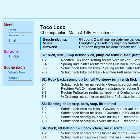
Menü
Toco Loco
Home
Choreographie: Mario & Lilly Hollnsteiner
Tanzarchiv
Beschreibung:
64 count, 2 wall, intermediate line dance
Email
Musik:
Everybody's Getting High on Somet
Hinweis:
Der Tanz beginnt mit dem Einsatz des 
Sprache
S1: Kick, side, jump behind/kick, jump close/kick, side, jum
English
1-2
Rechten Fuß nach schräg rechts vorn kicken - Schri
3-4
Sprung links hinter rechts/rechten Fuß nach vorn k
Suche nach
5-6
Schritt nach links mit links - Sprung rechts hinter l
7-8
Schritt nach links mit links - Rechten Fuß neben l
What's New
Tänzen
S2: Rock back, stomp up 2x, full Monterey turn r with flick
3-4
Schritt nach hinten mit rechts - Gewicht zurück auf 
3-4
Rechten Fuß 2x neben linkem aufstampfen (ohne G
5-6
Rechte Fußspitze rechts auftippen - ½ Drehung rec
7-8
½ Drehung rechts herum und linke Fußspitze links a
S3: Rocking chair, step, lock, step, lift behind
1-2
Schritt nach vorn mit links - Gewicht zurück auf de
3-4
Schritt nach hinten mit links - Gewicht zurück auf d
5-6
Schritt nach schräg links vorn mit links - Rechten F
7-8
Schritt nach schräg links vorn mit links - Rechten 
S4: Back, lift behind r + l, back, close, back, scuff
1-2
Schritt nach schräg rechts hinten mit rechts - Link
3-4
Schritt nach schräg links hinten mit links - Rechte