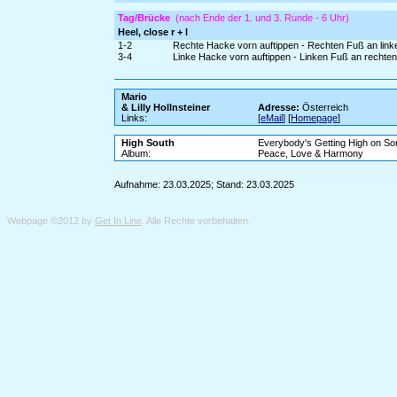
Tag/Brücke
(nach Ende der 1. und 3. Runde - 6 Uhr)
Heel, close r + l
1-2
Rechte Hacke vorn auftippen - Rechten Fuß an lin
3-4
Linke Hacke vorn auftippen - Linken Fuß an rechten
Mario
& Lilly Hollnsteiner
Adresse:
Österreich
Links:
[
eMail
] [
Homepage
]
High South
Everybody's Getting High on So
Album:
Peace, Love & Harmony
Aufnahme: 23.03.2025; Stand: 23.03.2025
Webpage ©2012 by
Get In Line
. Alle Rechte vorbehalten.