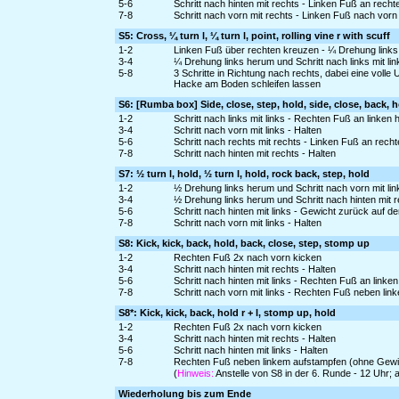
5-6
Schritt nach hinten mit rechts - Linken Fuß an rech
7-8
Schritt nach vorn mit rechts - Linken Fuß nach vo
S5: Cross, ¼ turn l, ¼ turn l, point, rolling vine r with scuff
1-2
Linken Fuß über rechten kreuzen - ¼ Drehung links 
3-4
¼ Drehung links herum und Schritt nach links mit li
5-8
3 Schritte in Richtung nach rechts, dabei eine voll
Hacke am Boden schleifen lassen
S6: [Rumba box] Side, close, step, hold, side, close, back, 
1-2
Schritt nach links mit links - Rechten Fuß an linken
3-4
Schritt nach vorn mit links - Halten
5-6
Schritt nach rechts mit rechts - Linken Fuß an rech
7-8
Schritt nach hinten mit rechts - Halten
S7: ½ turn l, hold, ½ turn l, hold, rock back, step, hold
1-2
½ Drehung links herum und Schritt nach vorn mit lin
3-4
½ Drehung links herum und Schritt nach hinten mit r
5-6
Schritt nach hinten mit links - Gewicht zurück auf d
7-8
Schritt nach vorn mit links - Halten
S8: Kick, kick, back, hold, back, close, step, stomp up
1-2
Rechten Fuß 2x nach vorn kicken
3-4
Schritt nach hinten mit rechts - Halten
5-6
Schritt nach hinten mit links - Rechten Fuß an linke
7-8
Schritt nach vorn mit links - Rechten Fuß neben l
S8*: Kick, kick, back, hold r + l, stomp up, hold
1-2
Rechten Fuß 2x nach vorn kicken
3-4
Schritt nach hinten mit rechts - Halten
5-6
Schritt nach hinten mit links - Halten
7-8
Rechten Fuß neben linkem aufstampfen (ohne Gewi
(
Hinweis:
Anstelle von S8 in der 6. Runde - 12 Uhr;
Wiederholung bis zum Ende