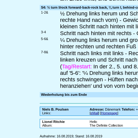
S4: ½ turn l/rock forward-back-rock back, ¼ turn l, behind-
1-2&
½ Drehung links herum und Schri
rechte Hand nach vorn) - Gewic
kleinen Schritt nach hinten mit l
3-4
Schritt nach hinten mit rechts 
5-6&
¼ Drehung links herum und groß
hinter rechten und rechten Fuß 
7-8&
Schritt nach links mit links - R
linken kreuzen und Schritt nach 
(
Tag/Restart:
In der 2., 5. und 
auf '5-6': '¼ Drehung links her
rechts schwingen - Hüften nach
heranziehen' und von vorn begi
Wiederholung bis zum Ende
Niels B. Poulsen
Adresse:
Dänemark
Telefon:
+
Links:
[
eMail
] [
Homepage
]
Lionel Ritchie
Hello
Album:
The Definite Collection
Aufnahme: 16.08.2019; Stand: 16.08.2019