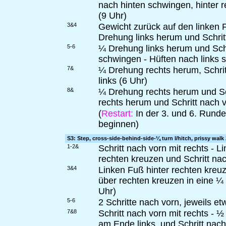
nach hinten schwingen, hinter r
(9 Uhr)
3&4
Gewicht zurück auf den linken 
Drehung links herum und Schritt
5-6
¼ Drehung links herum und Schr
schwingen - Hüften nach links 
7&
¼ Drehung rechts herum, Schritt
links (6 Uhr)
8&
¼ Drehung rechts herum und Sc
rechts herum und Schritt nach v
(
Restart:
In der 3. und 6. Runde
beginnen)
S3: Step, cross-side-behind-side-¼ turn l/hitch, prissy walk 
1-2&
Schritt nach vorn mit rechts - 
rechten kreuzen und Schritt nac
3&4
Linken Fuß hinter rechten kreuz
über rechten kreuzen in eine ¼
Uhr)
5-6
2 Schritte nach vorn, jeweils et
7&8
Schritt nach vorn mit rechts - 
am Ende links, und Schritt nach