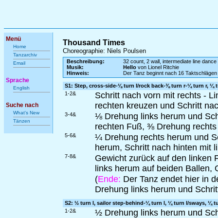
Menü
Thousand Times
Home
Choreographie: Niels Poulsen
Tanzarchiv
Beschreibung:
32 count, 2 wall, intermediate line dance
Email
Musik:
Hello
von Lionel Ritchie
Hinweis:
Der Tanz beginnt nach 16 Taktschlägen
Sprache
S1: Step, cross-side-⅛ turn l/rock back-⅜ turn r-¼ turn r, ¼ t
English
1-2&
Schritt nach vorn mit rechts - 
rechten kreuzen und Schritt nac
Suche nach
What's New
3-4&
⅛ Drehung links herum und Schri
Tänzen
rechten Fuß, ⅜ Drehung rechts h
5-6&
¼ Drehung rechts herum und Sch
herum, Schritt nach hinten mit l
7-8&
Gewicht zurück auf den linken 
links herum auf beiden Ballen, 
(
Ende:
Der Tanz endet hier in d
Drehung links herum und Schritt
S2: ½ turn l, sailor step-behind-¼ turn l, ¼ turn l/sways, ¼ t
1-2&
½ Drehung links herum und Schri