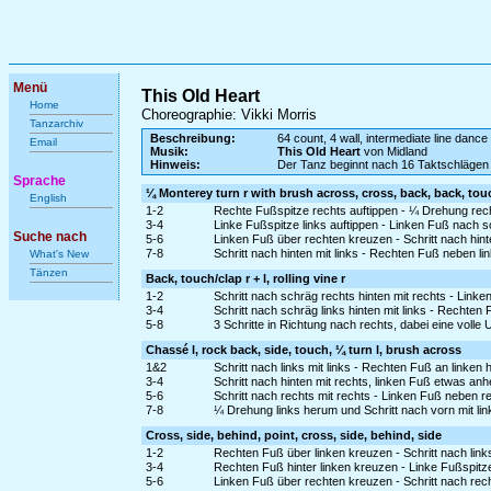
Menü
This Old Heart
Home
Choreographie: Vikki Morris
Tanzarchiv
Beschreibung:
64 count, 4 wall, intermediate line dance
Email
Musik:
This Old Heart
von Midland
Hinweis:
Der Tanz beginnt nach 16 Taktschlägen
Sprache
¼ Monterey turn r with brush across, cross, back, back, tou
English
1-2
Rechte Fußspitze rechts auftippen - ¼ Drehung rec
3-4
Linke Fußspitze links auftippen - Linken Fuß nach 
Suche nach
5-6
Linken Fuß über rechten kreuzen - Schritt nach hin
7-8
Schritt nach hinten mit links - Rechten Fuß neben li
What's New
Tänzen
Back, touch/clap r + l, rolling vine r
1-2
Schritt nach schräg rechts hinten mit rechts - Link
3-4
Schritt nach schräg links hinten mit links - Rechten
5-8
3 Schritte in Richtung nach rechts, dabei eine voll
Chassé l, rock back, side, touch, ¼ turn l, brush across
1&2
Schritt nach links mit links - Rechten Fuß an linken 
3-4
Schritt nach hinten mit rechts, linken Fuß etwas an
5-6
Schritt nach rechts mit rechts - Linken Fuß neben r
7-8
¼ Drehung links herum und Schritt nach vorn mit li
Cross, side, behind, point, cross, side, behind, side
1-2
Rechten Fuß über linken kreuzen - Schritt nach links
3-4
Rechten Fuß hinter linken kreuzen - Linke Fußspitze
5-6
Linken Fuß über rechten kreuzen - Schritt nach rech