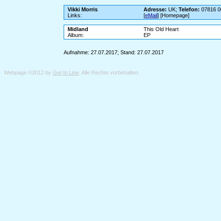
Vikki Morris
Adresse:
UK;
Telefon:
07816 0
Links:
[
eMail
] [Homepage]
Midland
This Old Heart
Album:
EP
Aufnahme: 27.07.2017; Stand: 27.07.2017
Webpage ©2012 by
Get In Line
. Alle Rechte vorbehalten.