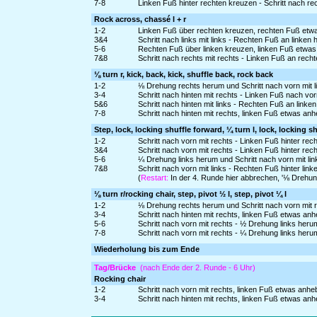
7-8
Linken Fuß hinter rechten kreuzen - Schritt nach rec
Rock across, chassé l + r
1-2
Linken Fuß über rechten kreuzen, rechten Fuß etw
3&4
Schritt nach links mit links - Rechten Fuß an linken 
5-6
Rechten Fuß über linken kreuzen, linken Fuß etwas
7&8
Schritt nach rechts mit rechts - Linken Fuß an rech
⅛ turn r, kick, back, kick, shuffle back, rock back
1-2
⅛ Drehung rechts herum und Schritt nach vorn mit l
3-4
Schritt nach hinten mit rechts - Linken Fuß nach vo
5&6
Schritt nach hinten mit links - Rechten Fuß an linken
7-8
Schritt nach hinten mit rechts, linken Fuß etwas an
Step, lock, locking shuffle forward, ¼ turn l, lock, locking s
1-2
Schritt nach vorn mit rechts - Linken Fuß hinter rec
3&4
Schritt nach vorn mit rechts - Linken Fuß hinter rec
5-6
¼ Drehung links herum und Schritt nach vorn mit lin
7&8
Schritt nach vorn mit links - Rechten Fuß hinter link
(
Restart:
In der 4. Runde hier abbrechen, '⅛ Drehun
⅛ turn r/rocking chair, step, pivot ½ l, step, pivot ¼ l
1-2
⅛ Drehung rechts herum und Schritt nach vorn mit r
3-4
Schritt nach hinten mit rechts, linken Fuß etwas an
5-6
Schritt nach vorn mit rechts - ½ Drehung links heru
7-8
Schritt nach vorn mit rechts - ¼ Drehung links heru
Wiederholung bis zum Ende
Tag/Brücke
(nach Ende der 2. Runde - 6 Uhr)
Rocking chair
1-2
Schritt nach vorn mit rechts, linken Fuß etwas anh
3-4
Schritt nach hinten mit rechts, linken Fuß etwas an