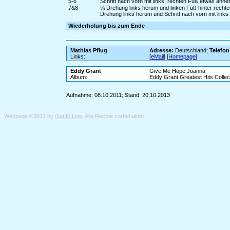
5-6
Schritt nach vorn mit links, rechten Fuß etwas anh
7&8
¼ Drehung links herum und linken Fuß hinter recht
Drehung links herum und Schritt nach vorn mit links
Wiederholung bis zum Ende
Mathias Pflug
Adresse:
Deutschland;
Telefon
Links:
[
eMail
] [
Homepage
]
Eddy Grant
Give Me Hope Joanna
Album:
Eddy Grant Greatest Hits Collec
Aufnahme: 08.10.2011; Stand: 20.10.2013
Webpage ©2012 by
Get In Line
. Alle Rechte vorbehalten.