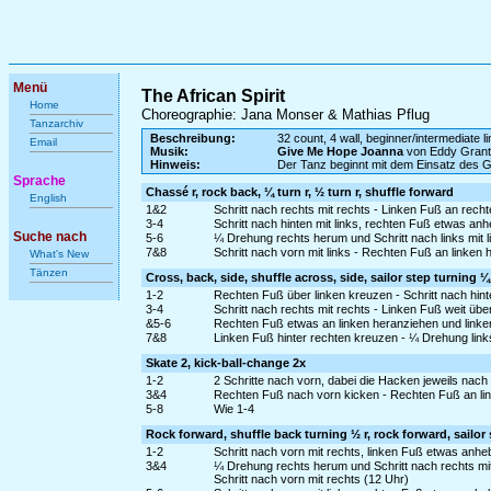
Menü
The African Spirit
Home
Choreographie: Jana Monser & Mathias Pflug
Tanzarchiv
Beschreibung:
32 count, 4 wall, beginner/intermediate l
Email
Musik:
Give Me Hope Joanna
von Eddy Grant
Hinweis:
Der Tanz beginnt mit dem Einsatz des 
Sprache
Chassé r, rock back, ¼ turn r, ½ turn r, shuffle forward
English
1&2
Schritt nach rechts mit rechts - Linken Fuß an rech
3-4
Schritt nach hinten mit links, rechten Fuß etwas a
Suche nach
5-6
¼ Drehung rechts herum und Schritt nach links mit l
7&8
Schritt nach vorn mit links - Rechten Fuß an linken 
What's New
Tänzen
Cross, back, side, shuffle across, side, sailor step turning ¼ 
1-2
Rechten Fuß über linken kreuzen - Schritt nach hinte
3-4
Schritt nach rechts mit rechts - Linken Fuß weit üb
&5-6
Rechten Fuß etwas an linken heranziehen und linken
7&8
Linken Fuß hinter rechten kreuzen - ¼ Drehung links
Skate 2, kick-ball-change 2x
1-2
2 Schritte nach vorn, dabei die Hacken jeweils nach i
3&4
Rechten Fuß nach vorn kicken - Rechten Fuß an linke
5-8
Wie 1-4
Rock forward, shuffle back turning ½ r, rock forward, sailor 
1-2
Schritt nach vorn mit rechts, linken Fuß etwas anh
3&4
¼ Drehung rechts herum und Schritt nach rechts mi
Schritt nach vorn mit rechts (12 Uhr)