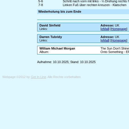
5-6
Schritt nach vorn mit links - ¼ Drehung rechts
7-8
Linken Fuß über rechten kreuzen - Klatschen
Wiederholung bis zum Ende
David Sinfield
Adresse:
UK
Links:
[
eMail
] [
Homepage
]
Darren Tubridy
Adresse:
UK
Links:
[
eMail
] [
Homepage
]
William Michael Morgan
The Sun Don't Shin
Album:
Onto Something - E
Aufnahme: 10.10.2025; Stand: 10.10.2025
Webpage ©2012 by
Get In Line
. Alle Rechte vorbehalten.