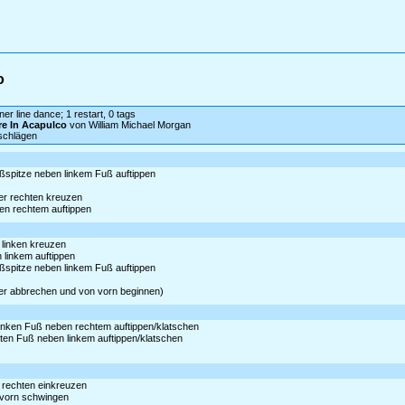
o
ner line dance; 1 restart, 0 tags
e In Acapulco
von William Michael Morgan
schlägen
ßspitze neben linkem Fuß auftippen
ter rechten kreuzen
ben rechtem auftippen
r linken kreuzen
n linkem auftippen
ßspitze neben linkem Fuß auftippen
ier abbrechen und von vorn beginnen)
 Linken Fuß neben rechtem auftippen/klatschen
chten Fuß neben linkem auftippen/klatschen
r rechten einkreuzen
h vorn schwingen