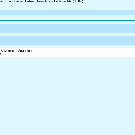
 herum auf beiden Ballen, Gewicht am Ende rechts (3 Uhr)
e Anymore In Acapulco
P