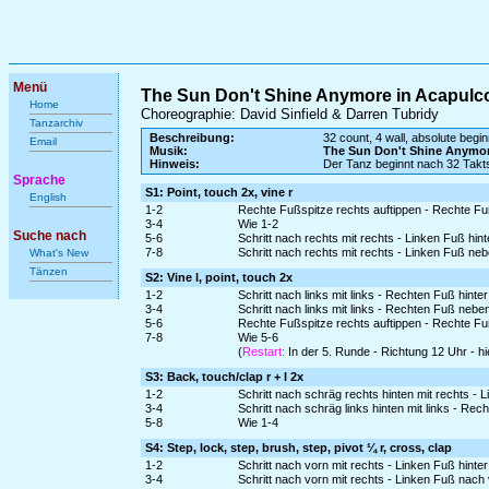
Menü
The Sun Don't Shine Anymore in Acapulc
Home
Choreographie: David Sinfield & Darren Tubridy
Tanzarchiv
Beschreibung:
32 count, 4 wall, absolute begin
Email
Musik:
The Sun Don't Shine Anymor
Hinweis:
Der Tanz beginnt nach 32 Takt
Sprache
S1: Point, touch 2x, vine r
English
1-2
Rechte Fußspitze rechts auftippen - Rechte Fu
3-4
Wie 1-2
Suche nach
5-6
Schritt nach rechts mit rechts - Linken Fuß hin
7-8
Schritt nach rechts mit rechts - Linken Fuß ne
What's New
Tänzen
S2: Vine l, point, touch 2x
1-2
Schritt nach links mit links - Rechten Fuß hinte
3-4
Schritt nach links mit links - Rechten Fuß nebe
5-6
Rechte Fußspitze rechts auftippen - Rechte Fu
7-8
Wie 5-6
(
Restart:
In der 5. Runde - Richtung 12 Uhr - h
S3: Back, touch/clap r + l 2x
1-2
Schritt nach schräg rechts hinten mit rechts -
3-4
Schritt nach schräg links hinten mit links - Re
5-8
Wie 1-4
S4: Step, lock, step, brush, step, pivot ¼ r, cross, clap
1-2
Schritt nach vorn mit rechts - Linken Fuß hinte
3-4
Schritt nach vorn mit rechts - Linken Fuß nac