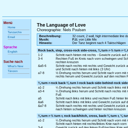
Menü
The Language of Love
Home
Choreographie: Niels Poulsen
Tanzarchiv
Beschreibung:
32 count, 2 wall, high intermediate line 
Email
Musik:
F.U.
von Little Mix
Hinweis:
Der Tanz beginnt nach 4 Taktschlägen
Sprache
Rock back, step, cross-rock side-cross, ¼ turn r-½ turn r-¼ t
English
1-2
Schritt nach hinten mit rechts - Gewicht zurück auf 
3-4
Rechten Fuß im Kreis nach vorn schwingen und Schr
Suche nach
rechten kreuzen
&a5-6
Schritt nach rechts mit rechts und Gewicht zurück 
What's New
und Schritt nach hinten mit links (3 Uhr)
Tänzen
a7-8
½ Drehung rechts herum und Schritt nach vorn mit r
rechts herum und Gewicht zurück auf den rechten 
¼ turn r-rock back-¼ turn l-rock back-side-behind-rock sid
a1-2
¼ Drehung rechts herum und Schritt nach links mit l
a3-4
¼ Drehung links herum und Schritt nach rechts mit r
Fuß
a5
Schritt nach links mit links und rechten Fuß hinter l
&a6
Schritt nach links mit links und Gewicht zurück auf
&a7-8
Schritt nach rechts mit rechts und Gewicht zurück a
nach hinten schwingen und hinter rechten kreuzen
¼ turn r-½ turn r, rock back/hitch, cross, back-¼ turn r, ¼ turn
a1-2
¼ Drehung rechts herum und Schritt nach vorn mit r
Schritt nach hinten mit rechts/linkes Knie nach vorn
3-4
Gewicht zurück auf den linken Fuß/rechtes Knie an