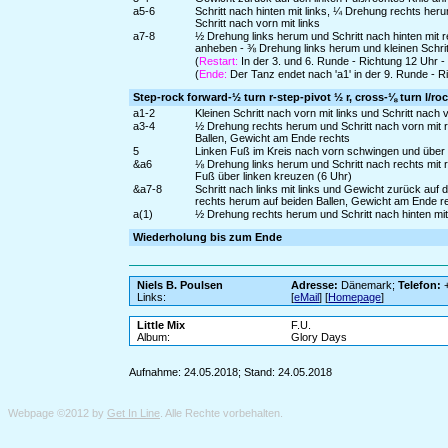
a5-6
Schritt nach hinten mit links, ¼ Drehung rechts her
Schritt nach vorn mit links
a7-8
½ Drehung links herum und Schritt nach hinten mit r
anheben - ⅜ Drehung links herum und kleinen Schritt
(
Restart:
In der 3. und 6. Runde - Richtung 12 Uhr 
(
Ende:
Der Tanz endet nach 'a1' in der 9. Runde - R
Step-rock forward-½ turn r-step-pivot ½ r, cross-⅛ turn l/roc
a1-2
Kleinen Schritt nach vorn mit links und Schritt nach
a3-4
½ Drehung rechts herum und Schritt nach vorn mit r
Ballen, Gewicht am Ende rechts
5
Linken Fuß im Kreis nach vorn schwingen und über
&a6
⅛ Drehung links herum und Schritt nach rechts mit 
Fuß über linken kreuzen (6 Uhr)
&a7-8
Schritt nach links mit links und Gewicht zurück auf
rechts herum auf beiden Ballen, Gewicht am Ende r
a(1)
½ Drehung rechts herum und Schritt nach hinten mit l
Wiederholung bis zum Ende
Niels B. Poulsen
Adresse:
Dänemark;
Telefon:
+
Links:
[
eMail
] [
Homepage
]
Little Mix
F.U.
Album:
Glory Days
Aufnahme: 24.05.2018; Stand: 24.05.2018
Webpage ©2012 by
Get In Line
. Alle Rechte vorbehalten.