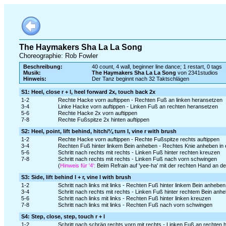
The Haymakers Sha La La Song
Choreographie: Rob Fowler
Beschreibung:
40 count, 4 wall, beginner line dance; 1 restart, 0 tags
Musik:
The Haymakers Sha La La Song
von 2341studios
Hinweis:
Der Tanz beginnt nach 32 Taktschlägen
S1: Heel, close r + l, heel forward 2x, touch back 2x
1-2
Rechte Hacke vorn auftippen - Rechten Fuß an linken heransetzen
3-4
Linke Hacke vorn auftippen - Linken Fuß an rechten heransetzen
5-6
Rechte Hacke 2x vorn auftippen
7-8
Rechte Fußspitze 2x hinten auftippen
S2: Heel, point, lift behind, hitch/¼ turn l, vine r with brush
1-2
Rechte Hacke vorn auftippen - Rechte Fußspitze rechts auftippen
3-4
Rechten Fuß hinter linkem Bein anheben - Rechtes Knie anheben in 
5-6
Schritt nach rechts mit rechts - Linken Fuß hinter rechten kreuzen
7-8
Schritt nach rechts mit rechts - Linken Fuß nach vorn schwingen
(
Hinweis für '4':
Beim Refrain auf 'yee-ha' mit der rechten Hand an den
S3: Side, lift behind l + r, vine l with brush
1-2
Schritt nach links mit links - Rechten Fuß hinter linkem Bein anheben
3-4
Schritt nach rechts mit rechts - Linken Fuß hinter rechtem Bein anhe
5-6
Schritt nach links mit links - Rechten Fuß hinter linken kreuzen
7-8
Schritt nach links mit links - Rechten Fuß nach vorn schwingen
S4: Step, close, step, touch r + l
1-2
Schritt nach schräg rechts vorn mit rechts - Linken Fuß an rechten