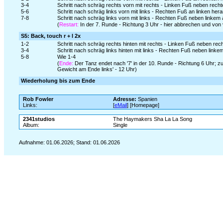
3-4
Schritt nach schräg rechts vorn mit rechts - Linken Fuß neben rech
5-6
Schritt nach schräg links vorn mit links - Rechten Fuß an linken her
7-8
Schritt nach schräg links vorn mit links - Rechten Fuß neben linkem 
(
Restart:
In der 7. Runde - Richtung 3 Uhr - hier abbrechen und von
S5: Back, touch r + l 2x
1-2
Schritt nach schräg rechts hinten mit rechts - Linken Fuß neben rec
3-4
Schritt nach schräg links hinten mit links - Rechten Fuß neben linke
5-8
Wie 1-4
(
Ende:
Der Tanz endet nach '7' in der 10. Runde - Richtung 6 Uhr; z
Gewicht am Ende links' - 12 Uhr)
Wiederholung bis zum Ende
Rob Fowler
Adresse:
Spanien
Links:
[
eMail
] [Homepage]
2341studios
The Haymakers Sha La La Song
Album:
Single
Aufnahme: 01.06.2026; Stand: 01.06.2026