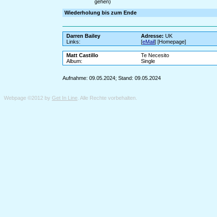
gehen)
Wiederholung bis zum Ende
Darren Bailey
Adresse:
UK
Links:
[
eMail
] [Homepage]
Matt Castillo
Te Necesito
Album:
Single
Aufnahme: 09.05.2024; Stand: 09.05.2024
Webpage ©2012 by
Get In Line
. Alle Rechte vorbehalten.