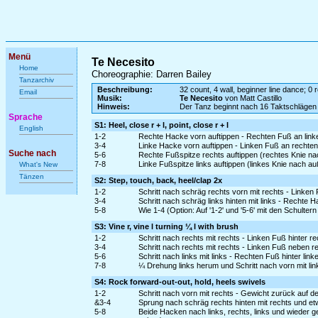
Menü
Te Necesito
Home
Choreographie: Darren Bailey
Tanzarchiv
Beschreibung:
32 count, 4 wall, beginner line dance; 0 r
Email
Musik:
Te Necesito
von Matt Castillo
Hinweis:
Der Tanz beginnt nach 16 Taktschlägen
Sprache
S1: Heel, close r + l, point, close r + l
English
1-2
Rechte Hacke vorn auftippen - Rechten Fuß an lin
3-4
Linke Hacke vorn auftippen - Linken Fuß an rechte
Suche nach
5-6
Rechte Fußspitze rechts auftippen (rechtes Knie n
7-8
Linke Fußspitze links auftippen (linkes Knie nach 
What's New
Tänzen
S2: Step, touch, back, heel/clap 2x
1-2
Schritt nach schräg rechts vorn mit rechts - Linke
3-4
Schritt nach schräg links hinten mit links - Rechte
5-8
Wie 1-4 (Option: Auf '1-2' und '5-6' mit den Schulter
S3: Vine r, vine l turning ¼ l with brush
1-2
Schritt nach rechts mit rechts - Linken Fuß hinter r
3-4
Schritt nach rechts mit rechts - Linken Fuß neben r
5-6
Schritt nach links mit links - Rechten Fuß hinter lin
7-8
¼ Drehung links herum und Schritt nach vorn mit li
S4: Rock forward-out-out, hold, heels swivels
1-2
Schritt nach vorn mit rechts - Gewicht zurück auf d
&3-4
Sprung nach schräg rechts hinten mit rechts und etwa
5-8
Beide Hacken nach links, rechts, links und wieder 