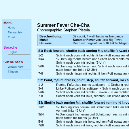
Menü
Summer Fever Cha-Cha
Home
Choreographie: Stephen Pistoia
Tanzarchiv
Beschreibung:
32 count, 4 wall, beginner line dance
Email
Musik:
Summer Fever
von Little Big Town
Hinweis:
Der Tanz beginnt nach 16 Taktschlägen 
Sprache
S1: Rock forward, shuffle back turning ½ r, shuffle forward 
English
1-2
Schritt nach vorn mit rechts, linken Fuß etwas anh
3&4
¼ Drehung rechts herum und Schritt nach rechts mi
Suche nach
Schritt nach vorn mit rechts (6 Uhr)
5&6
¼ Drehung rechts herum und Schritt nach links mit 
What's New
nach hinten mit links (12 Uhr)
Tänzen
7-8
Schritt nach hinten mit rechts, linken Fuß etwas an
S2: Point, ¼ turn r/cross, point, step, shuffle forward, rock 
1-2
Rechte Fußspitze rechts auftippen - ¼ Drehung rec
3-4
Linke Fußspitze links auftippen - Schritt nach vorn mi
5&6
Schritt nach vorn mit rechts - Linken Fuß an rechte
7-8
Schritt nach vorn mit links, rechten Fuß etwas anh
S3: Shuffle back turning ½ l, shuffle forward turning ½ l, r
1&2
¼ Drehung links herum und Schritt nach links mit l
vorn mit links (9 Uhr)
3&4
¼ Drehung links herum und Schritt nach rechts mit 
nach hinten mit rechts (3 Uhr)
5-6
Schritt nach hinten mit links, rechten Fuß etwas a
7&8
Schritt nach links mit links, rechten Fuß etwas an