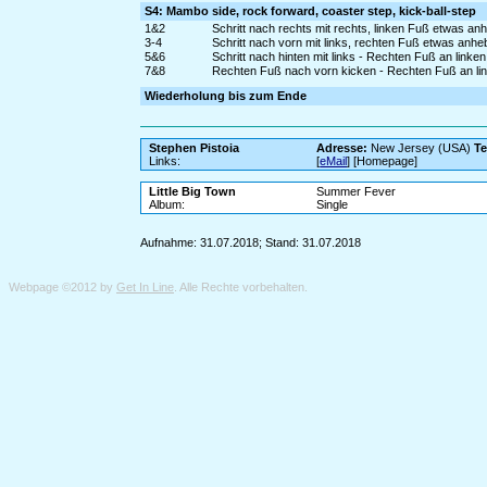
S4: Mambo side, rock forward, coaster step, kick-ball-step
1&2
Schritt nach rechts mit rechts, linken Fuß etwas a
3-4
Schritt nach vorn mit links, rechten Fuß etwas anh
5&6
Schritt nach hinten mit links - Rechten Fuß an linke
7&8
Rechten Fuß nach vorn kicken - Rechten Fuß an link
Wiederholung bis zum Ende
Stephen Pistoia
Adresse:
New Jersey (USA)
Te
Links:
[
eMail
] [Homepage]
Little Big Town
Summer Fever
Album:
Single
Aufnahme: 31.07.2018; Stand: 31.07.2018
Webpage ©2012 by
Get In Line
. Alle Rechte vorbehalten.