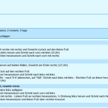
dance; 2 restarts, 0 tags
schlägen
ch rechts mit rechts und Gewicht zurück auf den linken Fuß
links herum und Schritt nach vorn mit links (9 Uhr)
echten heransetzen und Schritt nach vorn mit rechts
 herum auf beiden Ballen, Gewicht am Ende rechts (12 Uhr)
rück auf den rechten Fuß
nken heransetzen und Schritt nach links mit links
hr - nach '5-6' abbrechen, auf '7&8': 'Schritt nach links mit links - Rechten Fuß an linken h
 Uhr)
l, coaster cross
tze links auftippen
nken heransetzen und Schritt nach vorn mit links
mit rechts - Linken Fuß an rechten heransetzen, ¼ Drehung links herum und Schritt nach hin
 linken heransetzen und linken Fuß über rechten kreuzen