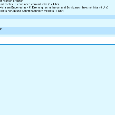
ter rechten kreuzen
t rechts - Schritt nach vorn mit links (12 Uhr)
icht am Ende rechts - ¼ Drehung rechts herum und Schritt nach links mit links (9 Uhr)
links herum und Schritt nach vorn mit links (6 Uhr)
de