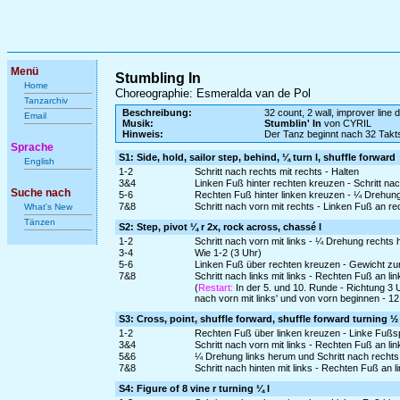
Menü
Stumbling In
Home
Choreographie: Esmeralda van de Pol
Tanzarchiv
Beschreibung:
32 count, 2 wall, improver line 
Email
Musik:
Stumblin' In
von CYRIL
Hinweis:
Der Tanz beginnt nach 32 Takt
Sprache
S1: Side, hold, sailor step, behind, ¼ turn l, shuffle forward
English
1-2
Schritt nach rechts mit rechts - Halten
3&4
Linken Fuß hinter rechten kreuzen - Schritt na
Suche nach
5-6
Rechten Fuß hinter linken kreuzen - ¼ Drehung 
7&8
Schritt nach vorn mit rechts - Linken Fuß an r
What's New
Tänzen
S2: Step, pivot ¼ r 2x, rock across, chassé l
1-2
Schritt nach vorn mit links - ¼ Drehung rechts
3-4
Wie 1-2 (3 Uhr)
5-6
Linken Fuß über rechten kreuzen - Gewicht zu
7&8
Schritt nach links mit links - Rechten Fuß an li
(
Restart:
In der 5. und 10. Runde - Richtung 3 U
nach vorn mit links' und von vorn beginnen - 12
S3: Cross, point, shuffle forward, shuffle forward turning ½ 
1-2
Rechten Fuß über linken kreuzen - Linke Fußspi
3&4
Schritt nach vorn mit links - Rechten Fuß an li
5&6
¼ Drehung links herum und Schritt nach rechts 
7&8
Schritt nach hinten mit links - Rechten Fuß an
S4: Figure of 8 vine r turning ¼ l