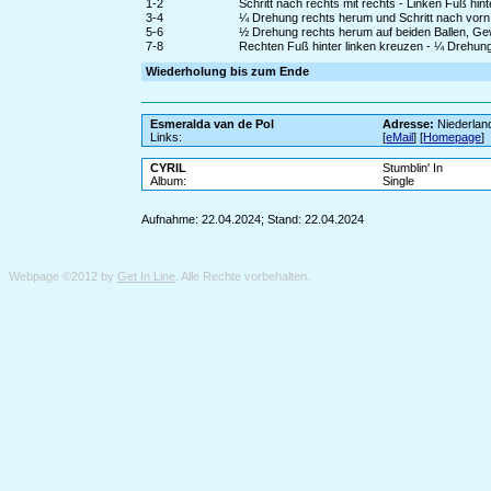
1-2
Schritt nach rechts mit rechts - Linken Fuß hin
3-4
¼ Drehung rechts herum und Schritt nach vorn mi
5-6
½ Drehung rechts herum auf beiden Ballen, Gew
7-8
Rechten Fuß hinter linken kreuzen - ¼ Drehung 
Wiederholung bis zum Ende
Esmeralda van de Pol
Adresse:
Niederlan
Links:
[
eMail
] [
Homepage
]
CYRIL
Stumblin' In
Album:
Single
Aufnahme: 22.04.2024; Stand: 22.04.2024
Webpage ©2012 by
Get In Line
. Alle Rechte vorbehalten.