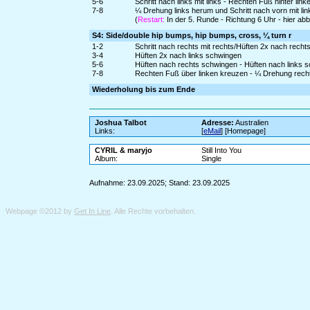
5-6
Schritt nach links mit links - Rechten Fuß hinter lin
7-8
¼ Drehung links herum und Schritt nach vorn mit li
(
Restart:
In der 5. Runde - Richtung 6 Uhr - hier a
S4: Side/double hip bumps, hip bumps, cross, ¼ turn r
1-2
Schritt nach rechts mit rechts/Hüften 2x nach rech
3-4
Hüften 2x nach links schwingen
5-6
Hüften nach rechts schwingen - Hüften nach links 
7-8
Rechten Fuß über linken kreuzen - ¼ Drehung rechts
Wiederholung bis zum Ende
Joshua Talbot
Adresse:
Australien
Links:
[
eMail
] [Homepage]
CYRIL & maryjo
Still Into You
Album:
Single
Aufnahme: 23.09.2025; Stand: 23.09.2025
Webpage ©2012 by
Get In Line
. Alle Rechte vorbehalten.