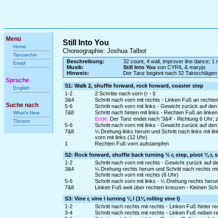
Menü
Still Into You
Home
Choreographie: Joshua Talbot
Tanzarchiv
Beschreibung:
32 count, 4 wall, improver line dance; 1 r
Email
Musik:
Still Into You
von CYRIL & maryjo
Hinweis:
Der Tanz beginnt nach 32 Taktschlägen
Sprache
S1: Walk 2, shuffle forward, rock forward, coaster step
English
1-2
2 Schritte nach vorn (r - l)
3&4
Schritt nach vorn mit rechts - Linken Fuß an rechte
Suche nach
5-6
Schritt nach vorn mit links - Gewicht zurück auf de
7&8
Schritt nach hinten mit links - Rechten Fuß an linke
What's New
Ende:
Der Tanz endet nach '3&4' - Richtung 6 Uhr; 
Tänzen
5-6
Schritt nach vorn mit links - Gewicht zurück auf de
7&8
¼ Drehung links herum und Schritt nach links mit l
vorn mit links (12 Uhr)
1
Rechten Fuß vorn aufstampfen
S2: Rock forward, shuffle back turning ½ r, step, pivot ¼ r, 
1-2
Schritt nach vorn mit rechts - Gewicht zurück auf d
3&4
¼ Drehung rechts herum und Schritt nach rechts mi
Schritt nach vorn mit rechts (6 Uhr)
5-6
Schritt nach vorn mit links - ¼ Drehung rechts heru
7&8
Linken Fuß weit über rechten kreuzen - Kleinen Schr
S3: Vine r, vine l turning ¼ l (1¼ rolling vine l)
1-2
Schritt nach rechts mit rechts - Linken Fuß hinter r
3-4
Schritt nach rechts mit rechts - Linken Fuß neben r