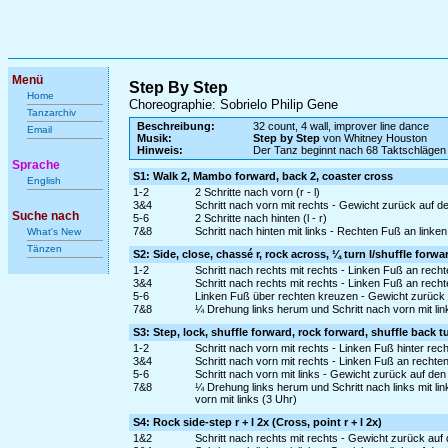
Menü
Step By Step
Home
Choreographie: Sobrielo Philip Gene
Tanzarchiv
Beschreibung:
32 count, 4 wall, improver line dance
Email
Musik:
Step by Step
von Whitney Houston
Hinweis:
Der Tanz beginnt nach 68 Taktschlägen
Sprache
S1: Walk 2, Mambo forward, back 2, coaster cross
English
1-2
2 Schritte nach vorn (r - l)
3&4
Schritt nach vorn mit rechts - Gewicht zurück auf de
Suche nach
5-6
2 Schritte nach hinten (l - r)
7&8
Schritt nach hinten mit links - Rechten Fuß an link
What's New
Tänzen
S2: Side, close, chassé r, rock across, ¼ turn l/shuffle forwa
1-2
Schritt nach rechts mit rechts - Linken Fuß an rech
3&4
Schritt nach rechts mit rechts - Linken Fuß an rech
5-6
Linken Fuß über rechten kreuzen - Gewicht zurück
7&8
¼ Drehung links herum und Schritt nach vorn mit lin
S3: Step, lock, shuffle forward, rock forward, shuffle back t
1-2
Schritt nach vorn mit rechts - Linken Fuß hinter rec
3&4
Schritt nach vorn mit rechts - Linken Fuß an rechte
5-6
Schritt nach vorn mit links - Gewicht zurück auf de
7&8
¼ Drehung links herum und Schritt nach links mit l
vorn mit links (3 Uhr)
S4: Rock side-step r + l 2x (Cross, point r + l 2x)
1&2
Schritt nach rechts mit rechts - Gewicht zurück auf 