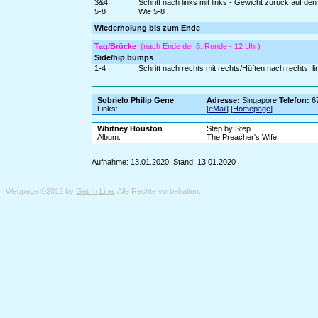
3&4
Schritt nach links mit links - Gewicht zurück auf den
5-8
Wie 5-8
Wiederholung bis zum Ende
Tag/Brücke
(nach Ende der 8. Runde - 12 Uhr)
Side/hip bumps
1-4
Schritt nach rechts mit rechts/Hüften nach rechts, l
Sobrielo Philip Gene
Adresse:
Singapore
Telefon:
6
Links:
[
eMail
] [
Homepage
]
Whitney Houston
Step by Step
Album:
The Preacher's Wife
Aufnahme: 13.01.2020; Stand: 13.01.2020
Webpage ©2012 by
Get In Line
. Alle Rechte vorbehalten.