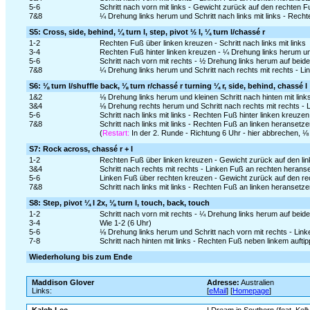
5-6
Schritt nach vorn mit links - Gewicht zurück auf den rechten 
7&8
¼ Drehung links herum und Schritt nach links mit links - Recht
S5: Cross, side, behind, ¼ turn l, step, pivot ½ l, ¼ turn l/chassé r
1-2
Rechten Fuß über linken kreuzen - Schritt nach links mit links
3-4
Rechten Fuß hinter linken kreuzen - ¼ Drehung links herum und
5-6
Schritt nach vorn mit rechts - ½ Drehung links herum auf beid
7&8
¼ Drehung links herum und Schritt nach rechts mit rechts - Li
S6: ⅛ turn l/shuffle back, ⅛ turn r/chassé r turning ¼ r, side, behind, chassé l
1&2
⅛ Drehung links herum und kleinen Schritt nach hinten mit link
3&4
⅛ Drehung rechts herum und Schritt nach rechts mit rechts - 
5-6
Schritt nach links mit links - Rechten Fuß hinter linken kreuzen
7&8
Schritt nach links mit links - Rechten Fuß an linken heransetzen
(
Restart:
In der 2. Runde - Richtung 6 Uhr - hier abbrechen, 
S7: Rock across, chassé r + l
1-2
Rechten Fuß über linken kreuzen - Gewicht zurück auf den li
3&4
Schritt nach rechts mit rechts - Linken Fuß an rechten heranse
5-6
Linken Fuß über rechten kreuzen - Gewicht zurück auf den r
7&8
Schritt nach links mit links - Rechten Fuß an linken heransetzen
S8: Step, pivot ¼ l 2x, ⅛ turn l, touch, back, touch
1-2
Schritt nach vorn mit rechts - ¼ Drehung links herum auf beid
3-4
Wie 1-2 (6 Uhr)
5-6
⅛ Drehung links herum und Schritt nach vorn mit rechts - Lin
7-8
Schritt nach hinten mit links - Rechten Fuß neben linkem aufti
Wiederholung bis zum Ende
Maddison Glover
Adresse:
Australien
Links:
[
eMail
] [
Homepage
]