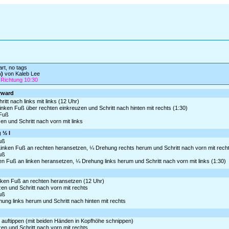
art, no tags
n)
von Kaleb Lee
 Richtung 10:30
orward
itt nach links mit links (12 Uhr)
inken Fuß über rechten einkreuzen und Schritt nach hinten mit rechts (1:30)
 Fuß
zen und Schritt nach vorn mit links
 ½ l
Fuß
Linken Fuß an rechten heransetzen, ¼ Drehung rechts herum und Schritt nach vorn mit recht
Fuß
ten Fuß an linken heransetzen, ¼ Drehung links herum und Schritt nach vorn mit links (1:30)
inken Fuß an rechten heransetzen (12 Uhr)
zen und Schritt nach vorn mit rechts
Fuß
hung links herum und Schritt nach hinten mit rechts
ker auftippen (mit beiden Händen in Kopfhöhe schnippen)
zen und Schritt nach vorn mit rechts