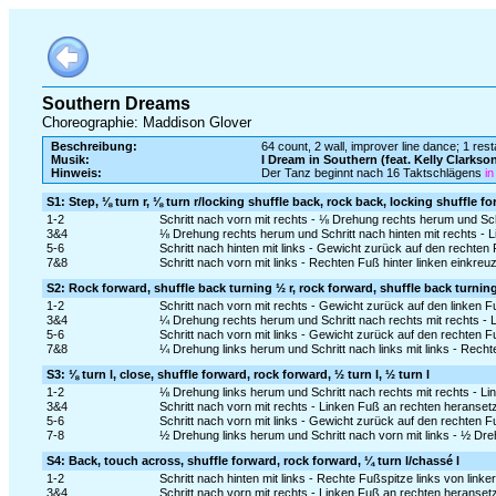
Southern Dreams
Choreographie: Maddison Glover
Beschreibung:
64 count, 2 wall, improver line dance; 1 rest
Musik:
I Dream in Southern (feat. Kelly Clarkso
Hinweis:
Der Tanz beginnt nach 16 Taktschlägens
in
S1: Step, ⅛ turn r, ⅛ turn r/locking shuffle back, rock back, locking shuffle f
1-2
Schritt nach vorn mit rechts - ⅛ Drehung rechts herum und Schr
3&4
⅛ Drehung rechts herum und Schritt nach hinten mit rechts - L
5-6
Schritt nach hinten mit links - Gewicht zurück auf den rechten
7&8
Schritt nach vorn mit links - Rechten Fuß hinter linken einkreu
S2: Rock forward, shuffle back turning ½ r, rock forward, shuffle back turning
1-2
Schritt nach vorn mit rechts - Gewicht zurück auf den linken 
3&4
¼ Drehung rechts herum und Schritt nach rechts mit rechts - 
5-6
Schritt nach vorn mit links - Gewicht zurück auf den rechten 
7&8
¼ Drehung links herum und Schritt nach links mit links - Rech
S3: ⅛ turn l, close, shuffle forward, rock forward, ½ turn l, ½ turn l
1-2
⅛ Drehung links herum und Schritt nach rechts mit rechts - L
3&4
Schritt nach vorn mit rechts - Linken Fuß an rechten heranset
5-6
Schritt nach vorn mit links - Gewicht zurück auf den rechten 
7-8
½ Drehung links herum und Schritt nach vorn mit links - ½ Dre
S4: Back, touch across, shuffle forward, rock forward, ¼ turn l/chassé l
1-2
Schritt nach hinten mit links - Rechte Fußspitze links von lin
3&4
Schritt nach vorn mit rechts - Linken Fuß an rechten heranset