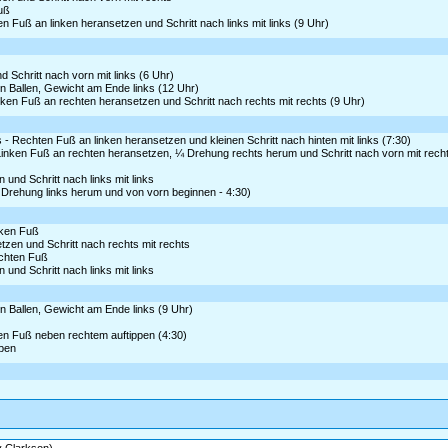
Fuß
en Fuß an linken heransetzen und Schritt nach links mit links (9 Uhr)
 Schritt nach vorn mit links (6 Uhr)
en Ballen, Gewicht am Ende links (12 Uhr)
nken Fuß an rechten heransetzen und Schritt nach rechts mit rechts (9 Uhr)
s - Rechten Fuß an linken heransetzen und kleinen Schritt nach hinten mit links (7:30)
Linken Fuß an rechten heransetzen, ¼ Drehung rechts herum und Schritt nach vorn mit rech
 und Schritt nach links mit links
⅛ Drehung links herum und von vorn beginnen - 4:30)
nken Fuß
tzen und Schritt nach rechts mit rechts
echten Fuß
 und Schritt nach links mit links
en Ballen, Gewicht am Ende links (9 Uhr)
ken Fuß neben rechtem auftippen (4:30)
ppen