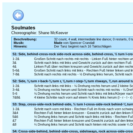
Soulmates
Choreographie: Shane McKeever
Beschreibung:
32 count, 4 wall, intermediate line dance; 0 restarts, 0 
Musik:
Made
von Spencer Crandall
Hinweis:
Der Tanz beginnt nach 16 Taktschlägen
S1: Side, behind-cross-rock side-rock across-side, behind-cross, ½ turn l-cr
1-2&
Großen Schritt nach rechts mit rechts - Linken Fuß hinter rechten 
3&
Schritt nach links mit links und Gewicht zurück auf den rechten Fuß
4&
Linken Fuß über rechten kreuzen und Gewicht zurück auf den rech
5-6&
Großen Schritt nach links mit links - Rechten Fuß hinter linken und 
7-8&
Schritt nach rechts mit rechts - ½ Drehung links herum, Schritt nach
S2: Side, ⅛ turn r-back-⅛ turn r, ⅛ turn r-step-⅛ turn r/sways, ¾ run around tu
1-2&
Schritt nach links mit links - ⅛ Drehung rechts herum und 2 kleine Schr
3-4&
⅛ Drehung rechts herum und Schritt nach rechts mit rechts - ⅛ Drehu
5-6
⅛ Drehung rechts herum und Schritt nach links mit links/Körper nac
7&8&
4 kleine Schritte nach vorn auf einem ¾ Kreis links herum (l - r - l - r)
S3: Step, cross-side-rock behind-side, ½ turn l-cross-side-rock behind-¼ turn 
1-2&
Schritt nach vorn mit links - Rechten Fuß im Kreis nach vorn schwing
3&4
Rechten Fuß hinter linken kreuzen - Gewicht zurück auf den linken F
5&6
½ Drehung links herum und Schritt nach links mit links - Rechten Fuß 
&7
Rechten Fuß hinter linken kreuzen und Gewicht zurück auf den link
&8
¼ Drehung links herum und Schritt nach hinten mit rechts sowie ¼ Dr
S4: Cross-side-behind, behind-side-cross, side/sways, rock across-side-cros