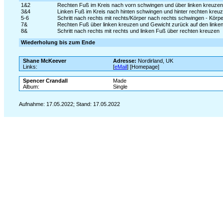
1&2
Rechten Fuß im Kreis nach vorn schwingen und über linken kreuzen - 
3&4
Linken Fuß im Kreis nach hinten schwingen und hinter rechten kreuz
5-6
Schritt nach rechts mit rechts/Körper nach rechts schwingen - Körp
7&
Rechten Fuß über linken kreuzen und Gewicht zurück auf den linke
8&
Schritt nach rechts mit rechts und linken Fuß über rechten kreuzen
Wiederholung bis zum Ende
Shane McKeever
Adresse:
Nordirland, UK
Links:
[
eMail
] [Homepage]
Spencer Crandall
Made
Album:
Single
Aufnahme: 17.05.2022; Stand: 17.05.2022