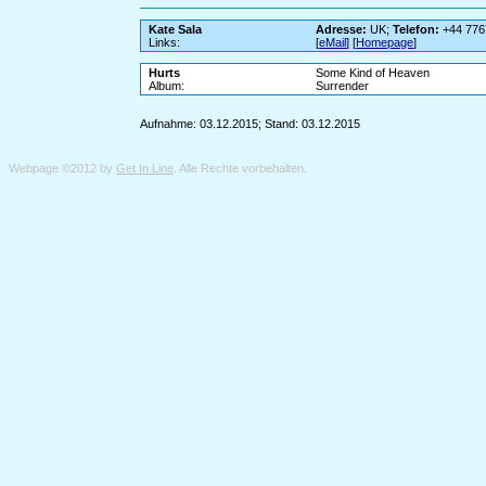
Kate Sala
Adresse:
UK;
Telefon:
+44 776
Links:
[
eMail
] [
Homepage
]
Hurts
Some Kind of Heaven
Album:
Surrender
Aufnahme: 03.12.2015; Stand: 03.12.2015
Webpage ©2012 by
Get In Line
. Alle Rechte vorbehalten.