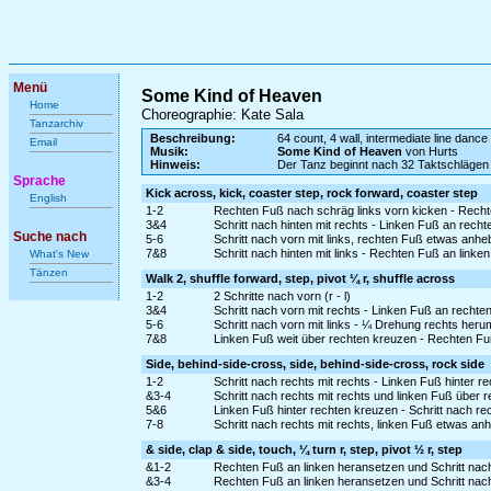
Menü
Some Kind of Heaven
Home
Choreographie: Kate Sala
Tanzarchiv
Beschreibung:
64 count, 4 wall, intermediate line dance
Email
Musik:
Some Kind of Heaven
von Hurts
Hinweis:
Der Tanz beginnt nach 32 Taktschlägen
Sprache
Kick across, kick, coaster step, rock forward, coaster step
English
1-2
Rechten Fuß nach schräg links vorn kicken - Rech
3&4
Schritt nach hinten mit rechts - Linken Fuß an recht
Suche nach
5-6
Schritt nach vorn mit links, rechten Fuß etwas anh
7&8
Schritt nach hinten mit links - Rechten Fuß an linke
What's New
Tänzen
Walk 2, shuffle forward, step, pivot ¼ r, shuffle across
1-2
2 Schritte nach vorn (r - l)
3&4
Schritt nach vorn mit rechts - Linken Fuß an rechte
5-6
Schritt nach vorn mit links - ¼ Drehung rechts heru
7&8
Linken Fuß weit über rechten kreuzen - Rechten Fu
Side, behind-side-cross, side, behind-side-cross, rock side
1-2
Schritt nach rechts mit rechts - Linken Fuß hinter r
&3-4
Schritt nach rechts mit rechts und linken Fuß über r
5&6
Linken Fuß hinter rechten kreuzen - Schritt nach re
7-8
Schritt nach rechts mit rechts, linken Fuß etwas a
& side, clap & side, touch, ¼ turn r, step, pivot ½ r, step
&1-2
Rechten Fuß an linken heransetzen und Schritt nach 
&3-4
Rechten Fuß an linken heransetzen und Schritt nach 