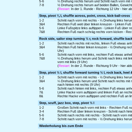
5-6
¼ Drehung rechts herum und Schritt nach vorn mit rec
7-8
½ Drehung rechts herum auf beiden Ballen, Gewicht 
(
Restart:
In der 1. Runde - Richtung 12 Uhr - hier 
Step, pivot ¼ l, shuffle across, point, cross, kick-ball-cross
1-2
Schritt nach vorn mit rechts - ¼ Drehung links heru
3&4
Rechten Fuß weit über linken kreuzen - Linken Fuß
5-6
Linke Fußspitze links auftippen - Linken Fuß über 
7&8
Rechten Fuß nach schräg rechts vorn kicken - Rech
Rock side, sailor step turning ½ r, rock forward, shuffle bac
1-2
Schritt nach rechts mit rechts, linken Fuß etwas a
3&4
Rechten Fuß hinter linken kreuzen - ½ Drehung rech
Uhr)
5-6
Schritt nach vorn mit links, rechten Fuß etwas anh
7&8
¼ Drehung links herum und Schritt nach links mit l
vorn mit links (9 Uhr)
(
Restart:
In der 2. Runde - Richtung 9 Uhr - hier a
Step, pivot ½ l, shuffle forward turning ½ l, rock back, heel 
1-2
Schritt nach vorn mit rechts - ½ Drehung links heru
3&4
¼ Drehung links herum und Schritt nach rechts mit 
nach hinten mit rechts (9 Uhr)
5-6
Schritt nach hinten mit links, rechten Fuß etwas a
7&
Linke Hacke vorn auftippen und linken Fuß an rech
8&
Rechte Hacke vorn auftippen und rechten Fuß an li
Step, scuff, jazz box, step, pivot ½ l
1-2
Großen Schritt nach vorn mit links - Rechten Fuß 
3-4
Rechten Fuß über linken kreuzen - Schritt nach hinte
5-6
Schritt nach rechts mit rechts - Schritt nach vorn mit
7-8
Schritt nach vorn mit rechts - ½ Drehung links heru
Wiederholung bis zum Ende