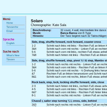
Menü
Solaro
Home
Choreographie: Kate Sala
Tanzarchiv
Beschreibung:
32 count, 4 wall, intermediate line dance
Email
Musik:
Banca Banca
von E-Type
Hinweis:
Der Tanz beginnt nach 32 Taktschlägen
Sprache
Side, drag, shuffle forward, rock forward, coaster cross
English
1-2
Schritt nach links mit links - Rechten Fuß an linken
3&4
Schritt nach vorn mit rechts - Linken Fuß an rechte
Suche nach
5-6
Schritt nach vorn mit links, rechten Fuß etwas anh
7&8
Schritt nach hinten mit links - Rechten Fuß an link
What's New
Tänzen
Side, drag, shuffle forward, step, pivot ½ l & step, Mambo s
1-2
Schritt nach rechts mit rechts - Linken Fuß an rech
3&4
Schritt nach vorn mit links - Rechten Fuß an linken 
5-6
Schritt nach vorn mit rechts - ½ Drehung links heru
&7
Rechten Fuß an linken heransetzen und Schritt nach
8&1
Schritt nach vorn mit rechts, linken Fuß etwas anhe
Rock back, step, lock, locking shuffle forward, side, close
2-3
Schritt nach hinten mit links, rechten Fuß etwas a
4-5
Schritt nach vorn mit links - Rechten Fuß hinter lin
6&7
Schritt nach vorn mit links - Rechten Fuß hinter link
8-1
Schritt nach rechts mit rechts - Linken Fuß an rech
Chassé r, sailor step turning ¼ l, cross, side, behind
2&3
Schritt nach rechts mit rechts - Linken Fuß an rech