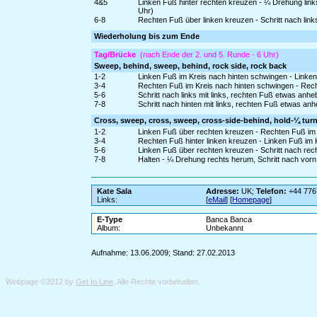
4&5
Linken Fuß hinter rechten kreuzen - ¼ Drehung link
Uhr)
6-8
Rechten Fuß über linken kreuzen - Schritt nach links
Wiederholung bis zum Ende
Tag/Brücke
(nach Ende der 2. und 5. Runde - 6 Uhr)
Sweep, behind, sweep, behind, rock side, rock back
1-2
Linken Fuß im Kreis nach hinten schwingen - Linken
3-4
Rechten Fuß im Kreis nach hinten schwingen - Rech
5-6
Schritt nach links mit links, rechten Fuß etwas an
7-8
Schritt nach hinten mit links, rechten Fuß etwas a
Cross, sweep, cross, sweep, cross-side-behind, hold-¼ turn
1-2
Linken Fuß über rechten kreuzen - Rechten Fuß im
3-4
Rechten Fuß hinter linken kreuzen - Linken Fuß im
5-6
Linken Fuß über rechten kreuzen - Schritt nach rech
7-8
Halten - ¼ Drehung rechts herum, Schritt nach vorn
Kate Sala
Adresse:
UK;
Telefon:
+44 776
Links:
[
eMail
] [
Homepage
]
E-Type
Banca Banca
Album:
Unbekannt
Aufnahme: 13.06.2009; Stand: 27.02.2013
Webpage ©2012 by
Get In Line
. Alle Rechte vorbehalten.