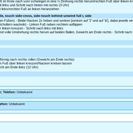
ß im Kreis nach vorn schwingen in eine ¼ Drehung rechts herum/rechten Fuß über linken k
 links und Schritt nach hinten mit rechts (3 Uhr)
t links/rechten Fuß an linken heranziehen
e, touch-side-cross, side-touch behind-unwind full r, side
iden Füßen) - Beide Hacken 2x heben und senken [senken auf '2' und auf '&'], dabei jeweils 
n Schultern wackeln) - Linken Fuß neben rechtem auftippen
 linken kreuzen - Schritt nach links mit links
nd volle Umdrehung rechts herum auf beiden Ballen, Gewicht am Ende rechts - Schritt nach li
sförmig nach rechts rollen (Gewicht am Ende rechts)
n Fuß über linken kreuzen/Nacken kreisen lassen
cht am Ende links (12 Uhr)
t;
Telefon:
Unbekannt
lefon:
Unbekannt