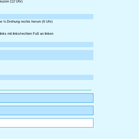
reuzen (12 Uhr)
eine ⅛ Drehung rechts herum (6 Uhr)
nks mit links/rechten Fuß an linken