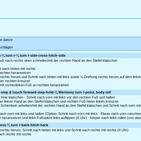
ine dance
schlägen
-¼ turn r-¼ turn r-side-cross-hitch-side
uß nach rechts oben schnellen/mit der rechten Hand an den Stiefel klatschen
 nach hinten mit rechts
rechten heransetzen
echts herum und Schritt nach hinten mit links sowie ¼ Drehung rechts herum auf dem linken
über rechten kreuzen
mit rechts/linken Fuß an rechten heranziehen
-step & touch forward-step-hold-¼ Monterey turn r-point, body roll
nie klatschen - Schritt nach vorn mit links vor den rechten Fuß und halten
er linken Hand an den Stiefel klatschen und rechten Fuß hinter linken kreuzen
chienbein anheben/mit der rechten Hand an den Stiefel klatschen und Schritt nach vorn mit 
nach vorn mit links und halten (Option: Schritt nach vorn mit links - Etwas nach vorn rutschen
heransetzen und linke Fußspitze links auftippen (6 Uhr) - Körper nach links rollen (von ob
cross-¼ turn r-back-hitch-back
chts herum, Schritt nach hinten mit links und Schritt nach rechts mit rechts (9 Uhr)
ch rechts mit rechts