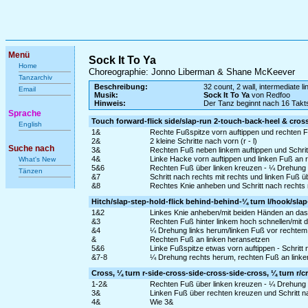
Menü
Sock It To Ya
Home
Choreographie: Jonno Liberman & Shane McKeever
Tanzarchiv
Beschreibung:
32 count, 2 wall, intermediate l
Email
Musik:
Sock It To Ya
von Redfoo
Hinweis:
Der Tanz beginnt nach 16 Takt
Sprache
Touch forward-flick side/slap-run 2-touch-back-heel & cross
English
1&
Rechte Fußspitze vorn auftippen und rechten F
2&
2 kleine Schritte nach vorn (r - l)
Suche nach
3&
Rechten Fuß neben linkem auftippen und Schritt
4&
Linke Hacke vorn auftippen und linken Fuß an 
What's New
5&6
Rechten Fuß über linken kreuzen - ¼ Drehung r
Tänzen
&7
Schritt nach rechts mit rechts und linken Fuß 
&8
Rechtes Knie anheben und Schritt nach rechts 
Hitch/slap-step-hold-flick behind-behind-¼ turn l/hook/slap
1&2
Linkes Knie anheben/mit beiden Händen an das K
&3
Rechten Fuß hinter linkem hoch schnellen/mit d
&4
¼ Drehung links herum/linken Fuß vor rechtem S
&
Rechten Fuß an linken heransetzen
5&6
Linke Fußspitze etwas vorn auftippen - Schritt 
&7-8
¼ Drehung rechts herum, rechten Fuß an linken 
Cross, ¼ turn r-side-cross-side-cross-side-cross, ¼ turn r/
1-2&
Rechten Fuß über linken kreuzen - ¼ Drehung re
3&
Linken Fuß über rechten kreuzen und Schritt na
4&
Wie 3&