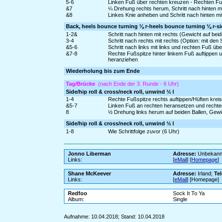
5-6
Linken Fuß über rechten kreuzen - Rechten Fu
&7
¼ Drehung rechts herum, Schritt nach hinten mit
&8
Linkes Knie anheben und Schritt nach hinten mi
Back, heels bounce turning ⅛ r-heels bounce turning ⅛ r-sid
1-2&
Schritt nach hinten mit rechts (Gewicht auf be
3-4
Schritt nach rechts mit rechts (Option: mit de
&5-6
Schritt nach links mit links und rechten Fuß über
&7-8
Rechte Fußspitze hinter linkem Fuß auftippen u
heranziehen
Wiederholung bis zum Ende
Tag/Brücke
(nach Ende der 3. Runde - 6 Uhr)
Side/hip roll & cross/neck roll, unwind ½ l
1-4
Rechte Fußspitze rechts auftippen/Hüften krei
&5-7
Linken Fuß an rechten heransetzen und rechte
8
½ Drehung links herum auf beiden Ballen, Gewi
Side/hip roll & cross/neck roll, unwind ½ l
1-8
Wie Schrittfolge zuvor (6 Uhr)
Jonno Liberman
Adresse:
Unbekann
Links:
[
eMail
] [
Homepage
]
Shane McKeever
Adresse:
Irland;
Te
Links:
[
eMail
] [Homepage]
Redfoo
Sock It To Ya
Album:
Single
Aufnahme: 10.04.2018; Stand: 10.04.2018