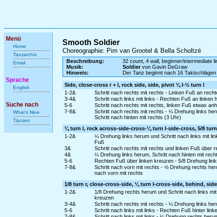
Menü
Smooth Soldier
Home
Choreographie: Pim van Grootel & Bella Scholtzé
Tanzarchiv
Beschreibung:
32 count, 4 wall, beginner/intermediate l
Email
Musik:
Soldier
von Gavin DeGraw
Hinweis:
Der Tanz beginnt nach 16 Taktschlägen
Sprache
Side, close-cross r + l, rock side, side, pivot ¼ l-½ turn l
English
1-2&
Schritt nach rechts mit rechts - Linken Fuß an rec
3-4&
Schritt nach links mit links - Rechten Fuß an linke
Suche nach
5-6
Schritt nach rechts mit rechts, linken Fuß etwas a
7-8&
Schritt nach rechts mit rechts - ¼ Drehung links h
What's New
Schritt nach hinten mit rechts (3 Uhr)
Tänzen
¼ turn l, rock across-side-cross-¼ turn l-side-cross, 5/8 turn 
1-2&
¼ Drehung links herum und Schritt nach links mit li
Fuß
3&
Schritt nach rechts mit rechts und linken Fuß über 
4&
¼ Drehung links herum, Schritt nach hinten mit rechts
5-6
Rechten Fuß über linken kreuzen - 5/8 Drehung links
7-8&
Schritt nach vorn mit rechts - ½ Drehung rechts her
nach vorn mit rechts
1/8 turn r, close-cross-side, ¼ turn l-cross-side, behind, side
1-2&
1/8 Drehung rechts herum und Schritt nach links mit
kreuzen
3-4&
Schritt nach rechts mit rechts - ¼ Drehung links her
5-6
Schritt nach links mit links - Rechten Fuß hinter lin
7-8&
Schritt nach links mit links - ¼ Drehung rechts he