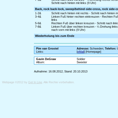
Schritt nach hinten mit links (9 Uhr)
Back, rock back-lock, sweep/behind-side-cross, rock side-cro
1-2&
Schritt nach hinten mit rechts - Schritt nach hinten
3-4&
Linken Fuß hinter rechten einkreuzen - Rechten Fuß 
links
5-6&
Rechten Fuß über linken kreuzen - Schritt nach link
7-8&
Linken Fuß über rechten kreuzen - ¼ Drehung links 
nach vorn mit links (9 Uhr)
Wiederholung bis zum Ende
Pim van Grootel
Adresse:
Schweden;
Telefon:
U
Links:
[
eMail
] [Homepage]
Gavin DeGraw
Soldier
Album:
Sweeter
Aufnahme: 16.08.2012; Stand: 20.10.2013
Webpage ©2012 by
Get In Line
. Alle Rechte vorbehalten.