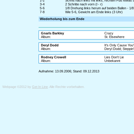
1-2
Schritt nach links mit links, rechten Fuß etwa
3-4
2 Schritte nach vorn (l - r)
5-6
1/8 Drehung links herum auf beiden Ballen - 1/
7-8
Wie 5-6, Gewicht am Ende links (3 Uhr)
Wiederholung bis zum Ende
Gnarls Barkley
Crazy
Album:
St. Elsewhere
Deryl Dodd
It's Only Cause You
Album:
Deryl Dodd; Steppin'
Rodney Crowell
Lies Don't Lie
Album:
Unbekannt
Aufnahme: 13.09.2006; Stand: 09.12.2013
Webpage ©2012 by
Get In Line
. Alle Rechte vorbehalten.