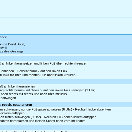
dance
y
von Deryl Dodd,
well
satz des Gesangs
 an linken heransetzen und linken Fuß über rechten kreuzen
as anheben - Gewicht zurück auf den linken Fuß
h links mit links und rechten Fuß über linken kreuzen
Fuß an linken heranziehen
ng rechts herum und Gewicht auf den linken Fuß verlagern (3 Uhr)
nach rechts mit rechts und nach links mit links
s schwingen
r, touch, coaster step
n schwingen, nur die Fußspitze aufsetzen (6 Uhr) - Rechte Hacke absenken
n linkem auftippen
ch hinten schwingen (9 Uhr) - Rechten Fuß neben linkem auftippen
rechten heransetzen und kleinen Schritt nach vorn mit rechts