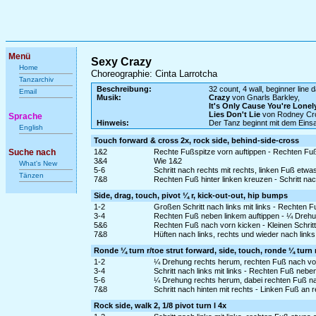
Menü
Sexy Crazy
Home
Choreographie: Cinta Larrotcha
Tanzarchiv
Beschreibung:
32 count, 4 wall, beginner line 
Email
Musik:
Crazy
von Gnarls Barkley,
It's Only Cause You're Lonel
Lies Don't Lie
von Rodney Cro
Sprache
Hinweis:
Der Tanz beginnt mit dem Ein
English
Touch forward & cross 2x, rock side, behind-side-cross
Suche nach
1&2
Rechte Fußspitze vorn auftippen - Rechten Fuß
3&4
Wie 1&2
What's New
5-6
Schritt nach rechts mit rechts, linken Fuß etw
Tänzen
7&8
Rechten Fuß hinter linken kreuzen - Schritt nac
Side, drag, touch, pivot ¼ r, kick-out-out, hip bumps
1-2
Großen Schritt nach links mit links - Rechten 
3-4
Rechten Fuß neben linkem auftippen - ¼ Drehu
5&6
Rechten Fuß nach vorn kicken - Kleinen Schritt 
7&8
Hüften nach links, rechts und wieder nach link
Ronde ¼ turn r/toe strut forward, side, touch, ronde ¼ turn 
1-2
¼ Drehung rechts herum, rechten Fuß nach vor
3-4
Schritt nach links mit links - Rechten Fuß nebe
5-6
¼ Drehung rechts herum, dabei rechten Fuß na
7&8
Schritt nach hinten mit rechts - Linken Fuß an 
Rock side, walk 2, 1/8 pivot turn l 4x