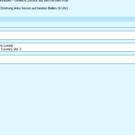
s anheben - Gewicht zurück auf den rechten Fuß
8 Drehung links herum auf beiden Ballen (6 Uhr)
're Lonely
 Country Vol. 3