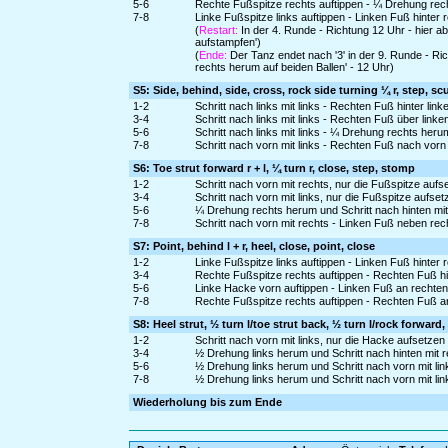
5-6
Rechte Fußspitze rechts auftippen - ¼ Drehung rec
7-8
Linke Fußspitze links auftippen - Linken Fuß hinter
(
Restart:
In der 4. Runde - Richtung 12 Uhr - hier a
aufstampfen')
(
Ende:
Der Tanz endet nach '3' in der 9. Runde - R
rechts herum auf beiden Ballen' - 12 Uhr)
S5: Side, behind, side, cross, rock side turning ¼ r, step, scu
1-2
Schritt nach links mit links - Rechten Fuß hinter lin
3-4
Schritt nach links mit links - Rechten Fuß über link
5-6
Schritt nach links mit links - ¼ Drehung rechts he
7-8
Schritt nach vorn mit links - Rechten Fuß nach vo
S6: Toe strut forward r + l, ¼ turn r, close, step, stomp
1-2
Schritt nach vorn mit rechts, nur die Fußspitze au
3-4
Schritt nach vorn mit links, nur die Fußspitze aufs
5-6
¼ Drehung rechts herum und Schritt nach hinten mit
7-8
Schritt nach vorn mit rechts - Linken Fuß neben r
S7: Point, behind l + r, heel, close, point, close
1-2
Linke Fußspitze links auftippen - Linken Fuß hinter
3-4
Rechte Fußspitze rechts auftippen - Rechten Fuß hi
5-6
Linke Hacke vorn auftippen - Linken Fuß an rechte
7-8
Rechte Fußspitze rechts auftippen - Rechten Fuß a
S8: Heel strut, ½ turn l/toe strut back, ½ turn l/rock forward,
1-2
Schritt nach vorn mit links, nur die Hacke aufsetze
3-4
½ Drehung links herum und Schritt nach hinten mit 
5-6
½ Drehung links herum und Schritt nach vorn mit li
7-8
½ Drehung links herum und Schritt nach vorn mit lin
Wiederholung bis zum Ende