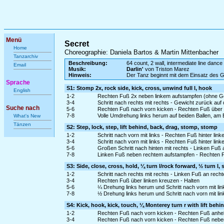
Menü
Secret
Home
Choreographie: Daniela Bartos & Martin Mittenbacher
Tanzarchiv
Beschreibung:
64 count, 2 wall, intermediate line dance
Email
Musik:
Darlin'
von Triston Marez
Hinweis:
Der Tanz beginnt mit dem Einsatz des 
Sprache
S1: Stomp 2x, rock side, kick, cross, unwind full l, hook
English
1-2
Rechten Fuß 2x neben linkem aufstampfen (ohne G
3-4
Schritt nach rechts mit rechts - Gewicht zurück auf
Suche nach
5-6
Rechten Fuß nach vorn kicken - Rechten Fuß über 
7-8
Volle Umdrehung links herum auf beiden Ballen, am
What's New
Tänzen
S2: Step, lock, step, lift behind, back, drag, stomp, stomp
1-2
Schritt nach vorn mit links - Rechten Fuß hinter lin
3-4
Schritt nach vorn mit links - Rechten Fuß hinter li
5-6
Großen Schritt nach hinten mit rechts - Linken Fuß
7-8
Linken Fuß neben rechtem aufstampfen - Rechten 
S3: Side, close, cross, hold, ¼ turn l/rock forward, ½ turn l,
1-2
Schritt nach rechts mit rechts - Linken Fuß an rech
3-4
Rechten Fuß über linken kreuzen - Halten
5-6
¼ Drehung links herum und Schritt nach vorn mit li
7-8
½ Drehung links herum und Schritt nach vorn mit l
S4: Kick, hook, kick, touch, ¼ Monterey turn r with lift behi
1-2
Rechten Fuß nach vorn kicken - Rechten Fuß anheb
3-4
Rechten Fuß nach vorn kicken - Rechten Fuß neben