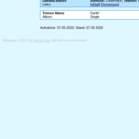
Daniela Bartos
Adresse:
Österreich;
Telefon:
Links:
[
eMail
] [
Homepage
]
Triston Marez
Darlin'
Album:
Single
Aufnahme: 07.05.2020; Stand: 07.05.2020
Webpage ©2012 by
Get In Line
. Alle Rechte vorbehalten.