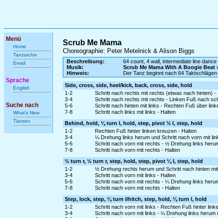
Menü
Scrub Me Mama
Home
Choreographie: Peter Metelnick & Alison Biggs
Tanzarchiv
Beschreibung:
64 count, 4 wall, intermediate line dance
Email
Musik:
Scrub Me Mama With A Boogie Beat
v
Hinweis:
Der Tanz beginnt nach 64 Taktschlägen
Sprache
Side, cross, side, heel/kick, back, cross, side, hold
English
1-2
Schritt nach rechts mit rechts (etwas nach hinten) 
3-4
Schritt nach rechts mit rechts - Linken Fuß nach sch
Suche nach
5-6
Schritt nach hinten mit links - Rechten Fuß über lin
7-8
Schritt nach links mit links - Halten
What's New
Tänzen
Behind, hold, ¼ turn l, hold, step, pivot ½ l, step, hold
1-2
Rechten Fuß hinter linken kreuzen - Halten
3-4
¼ Drehung links herum und Schritt nach vorn mit lin
5-6
Schritt nach vorn mit rechts - ½ Drehung links heru
7-8
Schritt nach vorn mit rechts - Halten
½ turn r, ½ turn r, step, hold, step, pivot ¼ l, step, hold
1-2
½ Drehung rechts herum und Schritt nach hinten mit
3-4
Schritt nach vorn mit links - Halten
5-6
Schritt nach vorn mit rechts - ¼ Drehung links heru
7-8
Schritt nach vorn mit rechts - Halten
Step, lock, step, ¼ turn l/hitch, step, hold, ¼ turn l, hold
1-2
Schritt nach vorn mit links - Rechten Fuß hinter lin
3-4
Schritt nach vorn mit links - ¼ Drehung links herum