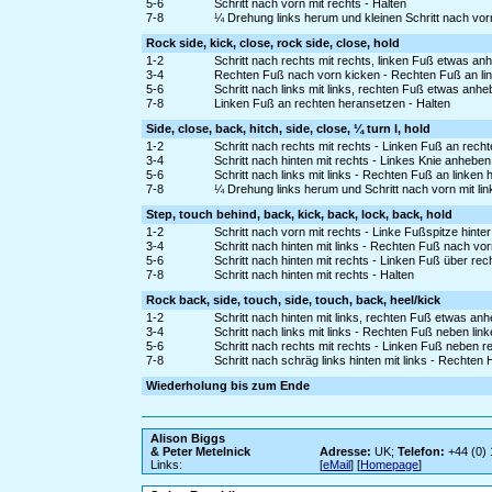
5-6
Schritt nach vorn mit rechts - Halten
7-8
¼ Drehung links herum und kleinen Schritt nach vorn 
Rock side, kick, close, rock side, close, hold
1-2
Schritt nach rechts mit rechts, linken Fuß etwas a
3-4
Rechten Fuß nach vorn kicken - Rechten Fuß an li
5-6
Schritt nach links mit links, rechten Fuß etwas an
7-8
Linken Fuß an rechten heransetzen - Halten
Side, close, back, hitch, side, close, ¼ turn l, hold
1-2
Schritt nach rechts mit rechts - Linken Fuß an rech
3-4
Schritt nach hinten mit rechts - Linkes Knie anheben
5-6
Schritt nach links mit links - Rechten Fuß an linken
7-8
¼ Drehung links herum und Schritt nach vorn mit lin
Step, touch behind, back, kick, back, lock, back, hold
1-2
Schritt nach vorn mit rechts - Linke Fußspitze hinte
3-4
Schritt nach hinten mit links - Rechten Fuß nach vo
5-6
Schritt nach hinten mit rechts - Linken Fuß über re
7-8
Schritt nach hinten mit rechts - Halten
Rock back, side, touch, side, touch, back, heel/kick
1-2
Schritt nach hinten mit links, rechten Fuß etwas a
3-4
Schritt nach links mit links - Rechten Fuß neben lin
5-6
Schritt nach rechts mit rechts - Linken Fuß neben r
7-8
Schritt nach schräg links hinten mit links - Rechte
Wiederholung bis zum Ende
Alison Biggs
& Peter Metelnick
Adresse:
UK;
Telefon:
+44 (0)
Links:
[
eMail
] [
Homepage
]