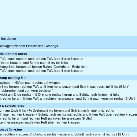
e line dance
tschlägen mit dem Einsatz des Gesangs
ide, behind-cross
 Fuß hinter rechten und rechten Fuß über linken kreuzen
 linken kreuzen und Schritt nach links mit links
hung links herum auf beiden Ballen, Gewicht am Ende links
 Fuß hinter rechten und rechten Fuß über linken kreuzen
r step turning ½ r
schwingen - Hüften nach rechts schwingen
links herum, rechten Fuß an linken heransetzen und Schritt nach vorn mit links (9 Uhr)
er abbrechen und von vorn beginnen)
icht am Ende rechts - ½ Drehung rechts herum und Schritt nach hinten mit links
 rechts herum, linken Fuß an rechten heransetzen und Schritt nach vorn mit rechts (3 Uhr)
 r, scissor step
ht am Ende links - ½ Drehung links herum und Schritt nach hinten mit rechts
hinter rechten kreuzen - Schritt nach rechts mit rechts und linken Fuß über rechten kreuze
g rechts herum und rechten Fuß an linken heransetzen (9 Uhr)
linken heransetzen und linken Fuß über rechten kreuzen
pivot ½ r-step
nter rechten kreuzen, ¼ Drehung rechts herum und Schritt nach vorn mit rechts (12 Uhr)