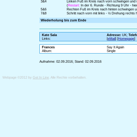
3&4
Linken Fuß im Kreis nach vorn schwingen und üb
(
Restart:
In der 6. Runde - Richtung 9 Uhr - hi
5&6
Rechten Fuß im Kreis nach hinten schwingen und
7&8
Schritt nach vorn mit links - ½ Drehung rechts
Wiederholung bis zum Ende
Kate Sala
Adresse:
UK;
Telef
Links:
[
eMail
] [
Homepage
]
Frances
Say It Again
Album:
Single
Aufnahme: 02.09.2016; Stand: 02.09.2016
Webpage ©2012 by
Get In Line
. Alle Rechte vorbehalten.