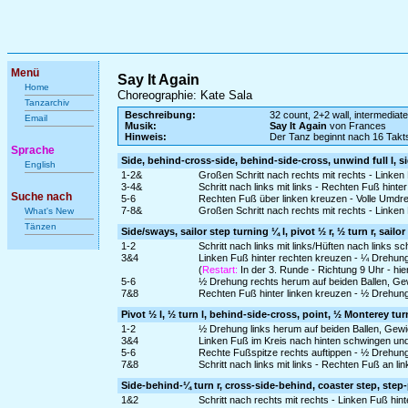
Menü
Say It Again
Home
Choreographie: Kate Sala
Tanzarchiv
Beschreibung:
32 count, 2+2 wall, intermediat
Email
Musik:
Say It Again
von Frances
Hinweis:
Der Tanz beginnt nach 16 Tak
Sprache
Side, behind-cross-side, behind-side-cross, unwind full l, s
English
1-2&
Großen Schritt nach rechts mit rechts - Linken
3-4&
Schritt nach links mit links - Rechten Fuß hinter
Suche nach
5-6
Rechten Fuß über linken kreuzen - Volle Umdre
7-8&
Großen Schritt nach rechts mit rechts - Linken
What's New
Tänzen
Side/sways, sailor step turning ¼ l, pivot ½ r, ½ turn r, sailo
1-2
Schritt nach links mit links/Hüften nach links 
3&4
Linken Fuß hinter rechten kreuzen - ¼ Drehung 
(
Restart:
In der 3. Runde - Richtung 9 Uhr - hi
5-6
½ Drehung rechts herum auf beiden Ballen, Gew
7&8
Rechten Fuß hinter linken kreuzen - ½ Drehung
Pivot ½ l, ½ turn l, behind-side-cross, point, ½ Monterey turn
1-2
½ Drehung links herum auf beiden Ballen, Gewic
3&4
Linken Fuß im Kreis nach hinten schwingen und 
5-6
Rechte Fußspitze rechts auftippen - ½ Drehun
7&8
Schritt nach links mit links - Rechten Fuß an 
Side-behind-¼ turn r, cross-side-behind, coaster step, step-
1&2
Schritt nach rechts mit rechts - Linken Fuß hi