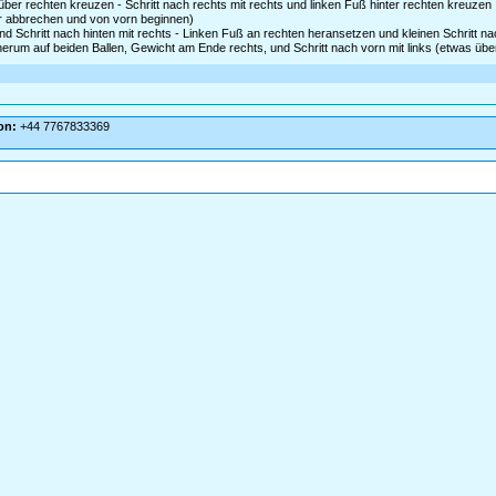
er rechten kreuzen - Schritt nach rechts mit rechts und linken Fuß hinter rechten kreuzen
er abbrechen und von vorn beginnen)
 Schritt nach hinten mit rechts - Linken Fuß an rechten heransetzen und kleinen Schritt na
 herum auf beiden Ballen, Gewicht am Ende rechts, und Schritt nach vorn mit links (etwas üb
on:
+44 7767833369