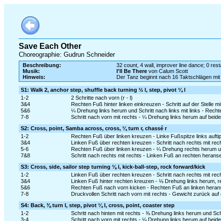
Save Each Other
Choreographie: Gudrun Schneider
Beschreibung:
32 count, 4 wall, improver line dance; 0 rest
Musik:
I'll Be There
von Calum Scott
Hinweis:
Der Tanz beginnt nach 16 Taktschlägen mi
S1: Walk 2, anchor step, shuffle back turning ½ l, step, pivot ¼ l
1-2
2 Schritte nach vorn (r - l)
3&4
Rechten Fuß hinter linken einkreuzen - Schritt auf der Stelle mi
5&6
¼ Drehung links herum und Schritt nach links mit links - Rech
7-8
Schritt nach vorn mit rechts - ¼ Drehung links herum auf beid
S2: Cross, point, Samba across, cross, ¼ turn r, chassé r
1-2
Rechten Fuß über linken kreuzen - Linke Fußspitze links aufti
3&4
Linken Fuß über rechten kreuzen - Schritt nach rechts mit re
5-6
Rechten Fuß über linken kreuzen - ¼ Drehung rechts herum und
7&8
Schritt nach rechts mit rechts - Linken Fuß an rechten heranse
S3: Cross, side, sailor step turning ⅛ l, kick-ball-step, rock forward/kick
1-2
Linken Fuß über rechten kreuzen - Schritt nach rechts mit rec
3&4
Linken Fuß hinter rechten kreuzen - ⅛ Drehung links herum, re
5&6
Rechten Fuß nach vorn kicken - Rechten Fuß an linken heranse
7-8
Druckvollen Schritt nach vorn mit rechts - Gewicht zurück au
S4: Back, ⅜ turn l, step, pivot ¼ l, cross, point, coaster step
1-2
Schritt nach hinten mit rechts - ⅜ Drehung links herum und Schr
3-4
Schritt nach vorn mit rechts - ¼ Drehung links herum auf beid