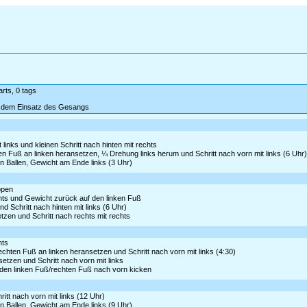
arts, 0 tags
t dem Einsatz des Gesangs
t links und kleinen Schritt nach hinten mit rechts
ten Fuß an linken heransetzen, ¼ Drehung links herum und Schritt nach vorn mit links (6 Uhr
en Ballen, Gewicht am Ende links (3 Uhr)
ppen
chts und Gewicht zurück auf den linken Fuß
 Schritt nach hinten mit links (6 Uhr)
tzen und Schritt nach rechts mit rechts
hts
chten Fuß an linken heransetzen und Schritt nach vorn mit links (4:30)
tzen und Schritt nach vorn mit links
f den linken Fuß/rechten Fuß nach vorn kicken
itt nach vorn mit links (12 Uhr)
en Ballen, Gewicht am Ende links (9 Uhr)