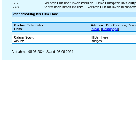
5-6
Rechten Fuß über linken kreuzen - Linke Fußspitze links aufti
7&8
Schritt nach hinten mit links - Rechten Fuß an linken heransetz
Wiederholung bis zum Ende
Gudrun Schneider
Adresse:
Drei Gleichen, Deut
Links:
[
eMail
] [
Homepage
]
Calum Scott
I'll Be There
Album:
Bridges
Aufnahme: 08.06.2024; Stand: 08.06.2024