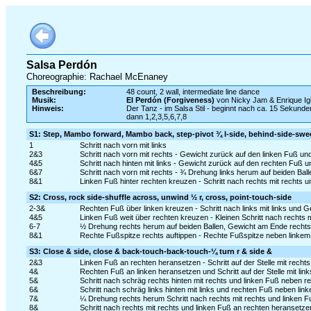
Salsa Perdón
Choreographie: Rachael McEnaney
Beschreibung:
48 count, 2 wall, intermediate line dance
Musik:
El Perdón (Forgiveness)
von Nicky Jam & Enrique Ig
Hinweis:
Der Tanz - im Salsa Stil - beginnt nach ca. 15 Sekund
dann 1,2,3,5,6,7,8
S1: Step, Mambo forward, Mambo back, step-pivot ¾ l-side, behind-side-swe
1
Schritt nach vorn mit links
2&3
Schritt nach vorn mit rechts - Gewicht zurück auf den linken Fuß und
4&5
Schritt nach hinten mit links - Gewicht zurück auf den rechten Fuß un
6&7
Schritt nach vorn mit rechts - ¾ Drehung links herum auf beiden Ball
8&1
Linken Fuß hinter rechten kreuzen - Schritt nach rechts mit rechts 
S2: Cross, rock side-shuffle across, unwind ½ r, cross, point-touch-side
2-3&
Rechten Fuß über linken kreuzen - Schritt nach links mit links und 
4&5
Linken Fuß weit über rechten kreuzen - Kleinen Schritt nach rechts 
6-7
½ Drehung rechts herum auf beiden Ballen, Gewicht am Ende rechts
8&1
Rechte Fußspitze rechts auftippen - Rechte Fußspitze neben linkem 
S3: Close & side, close & back-touch-back-touch-¼ turn r & side &
2&3
Linken Fuß an rechten heransetzen - Schritt auf der Stelle mit rechts 
4&
Rechten Fuß an linken heransetzen und Schritt auf der Stelle mit link
5&
Schritt nach schräg rechts hinten mit rechts und linken Fuß neben r
6&
Schritt nach schräg links hinten mit links und rechten Fuß neben lin
7&
¼ Drehung rechts herum Schritt nach rechts mit rechts und linken 
8&
Schritt nach rechts mit rechts und linken Fuß an rechten heransetze