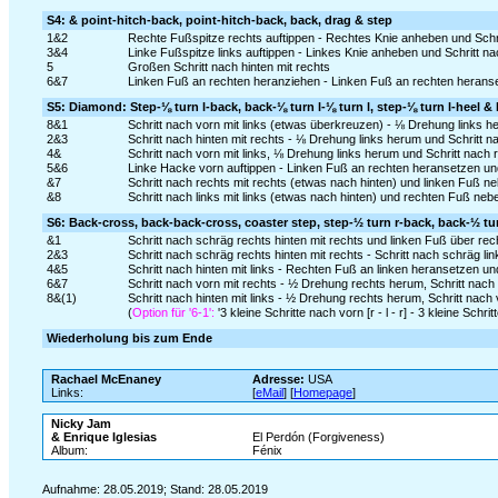
S4: & point-hitch-back, point-hitch-back, back, drag & step
1&2
Rechte Fußspitze rechts auftippen - Rechtes Knie anheben und Schri
3&4
Linke Fußspitze links auftippen - Linkes Knie anheben und Schritt nac
5
Großen Schritt nach hinten mit rechts
6&7
Linken Fuß an rechten heranziehen - Linken Fuß an rechten heranse
S5: Diamond: Step-⅛ turn l-back, back-⅛ turn l-⅛ turn l, step-⅛ turn l-heel &
8&1
Schritt nach vorn mit links (etwas überkreuzen) - ⅛ Drehung links her
2&3
Schritt nach hinten mit rechts - ⅛ Drehung links herum und Schritt n
4&
Schritt nach vorn mit links, ⅛ Drehung links herum und Schritt nach 
5&6
Linke Hacke vorn auftippen - Linken Fuß an rechten heransetzen un
&7
Schritt nach rechts mit rechts (etwas nach hinten) und linken Fuß n
&8
Schritt nach links mit links (etwas nach hinten) und rechten Fuß neb
S6: Back-cross, back-back-cross, coaster step, step-½ turn r-back, back-½ tu
&1
Schritt nach schräg rechts hinten mit rechts und linken Fuß über re
2&3
Schritt nach schräg rechts hinten mit rechts - Schritt nach schräg li
4&5
Schritt nach hinten mit links - Rechten Fuß an linken heransetzen und
6&7
Schritt nach vorn mit rechts - ½ Drehung rechts herum, Schritt nach h
8&(1)
Schritt nach hinten mit links - ½ Drehung rechts herum, Schritt nach 
(
Option für '6-1':
'3 kleine Schritte nach vorn [r - l - r] - 3 kleine Schritte
Wiederholung bis zum Ende
Rachael McEnaney
Adresse:
USA
Links:
[
eMail
] [
Homepage
]
Nicky Jam
& Enrique Iglesias
El Perdón (Forgiveness)
Album:
Fénix
Aufnahme: 28.05.2019; Stand: 28.05.2019