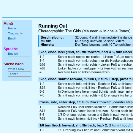
Menü
Running Out
Home
Choreographie: The Girls (Maureen & Michelle Jones)
Tanzarchiv
Beschreibung:
32 count, 4 wall, intermediate line dance
Email
Musik:
Running Out
von Scissor Sisters
Hinweis:
Der Tanz beginnt nach 40 Taktschlägen
Sprache
Side, close, heel grind, shuffle forward, heel & ¼ turn r/heel
English
1-2
Schritt nach rechts mit rechts - Linken Fuß an rech
3-4
Schritt nach vorn mit rechts, nur die Hacke aufsetz
Suche nach
5&6
Schritt nach vorn mit rechts - Linken Fuß an rechte
7&8
Linke Hacke vorn auftippen - Linken Fuß an rechte
What's New
&
Rechten Fuß an linken heransetzen
Tänzen
Side, close, shuffle forward, ½ turn l, ½ turn l, step, pivot ½ 
1-2
Schritt nach links mit links - Rechten Fuß an linken
3&4
Schritt nach vorn mit links - Rechten Fuß an linken 
5-6
½ Drehung links herum und Schritt nach hinten mit r
7-8
Schritt nach vorn mit rechts - ½ Drehung links heru
Cross, side, sailor step, 1/8 turn r/rock forward, coaster step
1-2
Rechten Fuß über linken kreuzen - Schritt nach links
3&4
Rechten Fuß hinter linken kreuzen - Schritt nach li
5-6
1/8 Drehung rechts herum und Schritt nach vorn mit
7&8
Schritt nach hinten mit links - Rechten Fuß an linke
1/8 turn l/rock forward, shuffle back, back 2, ½ turn l, touch
1-2
1/8 Drehung links herum und Schritt nach vorn mit 