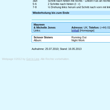
3&4
Schritt nach hinten mit rechts - Linken Fuß an recht
5-6
2 Schritte nach hinten (l - r)
7-8
½ Drehung links herum und Schritt nach vorn mit li
Wiederholung bis zum Ende
Maureen
& Michelle Jones
Adresse:
UK;
Telefon:
(+44) 0
Links:
[
eMail
] [Homepage]
Scissor Sisters
Running Out
Album:
Night Work
Aufnahme: 25.07.2010; Stand: 16.05.2013
Webpage ©2012 by
Get In Line
. Alle Rechte vorbehalten.