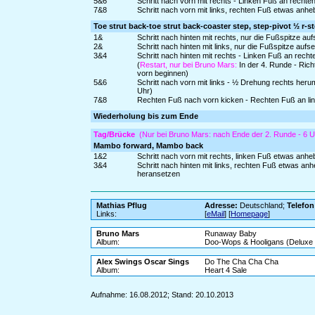
5&6
Schritt nach vorn mit rechts - Linken Fuß an rechte
7&8
Schritt nach vorn mit links, rechten Fuß etwas anh
Toe strut back-toe strut back-coaster step, step-pivot ½ r-s
1&
Schritt nach hinten mit rechts, nur die Fußspitze a
2&
Schritt nach hinten mit links, nur die Fußspitze auf
3&4
Schritt nach hinten mit rechts - Linken Fuß an recht
(
Restart, nur bei Bruno Mars:
In der 4. Runde - Richt
vorn beginnen)
5&6
Schritt nach vorn mit links - ½ Drehung rechts herum
Uhr)
7&8
Rechten Fuß nach vorn kicken - Rechten Fuß an linke
Wiederholung bis zum Ende
Tag/Brücke
(Nur bei Bruno Mars: nach Ende der 2. Runde - 6 U
Mambo forward, Mambo back
1&2
Schritt nach vorn mit rechts, linken Fuß etwas anh
3&4
Schritt nach hinten mit links, rechten Fuß etwas a
heransetzen
Mathias Pflug
Adresse:
Deutschland;
Telefon
Links:
[
eMail
] [
Homepage
]
Bruno Mars
Runaway Baby
Album:
Doo-Wops & Hooligans (Deluxe 
Alex Swings Oscar Sings
Do The Cha Cha Cha
Album:
Heart 4 Sale
Aufnahme: 16.08.2012; Stand: 20.10.2013