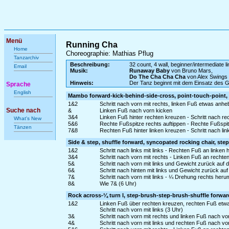
Menü
Running Cha
Home
Choreographie: Mathias Pflug
Tanzarchiv
Beschreibung:
32 count, 4 wall, beginner/intermediate l
Email
Musik:
Runaway Baby
von Bruno Mars,
Do The Cha Cha Cha
von Alex Swings
Hinweis:
Der Tanz beginnt mit dem Einsatz des 
Sprache
English
Mambo forward-kick-behind-side-cross, point-touch-point,
1&2
Schritt nach vorn mit rechts, linken Fuß etwas anh
Suche nach
&
Linken Fuß nach vorn kicken
3&4
Linken Fuß hinter rechten kreuzen - Schritt nach re
What's New
5&6
Rechte Fußspitze rechts auftippen - Rechte Fußspit
Tänzen
7&8
Rechten Fuß hinter linken kreuzen - Schritt nach lin
Side & step, shuffle forward, syncopated rocking chair, step
1&2
Schritt nach links mit links - Rechten Fuß an linken 
3&4
Schritt nach vorn mit rechts - Linken Fuß an rechte
5&
Schritt nach vorn mit links und Gewicht zurück auf
6&
Schritt nach hinten mit links und Gewicht zurück au
7&
Schritt nach vorn mit links - ¼ Drehung rechts heru
8&
Wie 7& (6 Uhr)
Rock across-¼ turn l, step-brush-step-brush-shuffle forw
1&2
Linken Fuß über rechten kreuzen, rechten Fuß etw
Schritt nach vorn mit links (3 Uhr)
3&
Schritt nach vorn mit rechts und linken Fuß nach v
4&
Schritt nach vorn mit links und rechten Fuß nach v