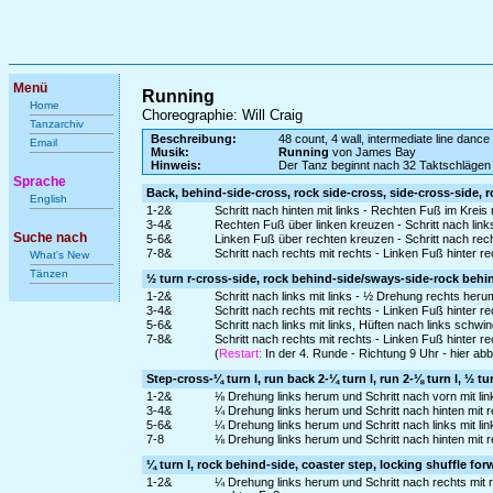
Menü
Running
Home
Choreographie: Will Craig
Tanzarchiv
Beschreibung:
48 count, 4 wall, intermediate line dance
Email
Musik:
Running
von James Bay
Hinweis:
Der Tanz beginnt nach 32 Taktschlägen
Sprache
Back, behind-side-cross, rock side-cross, side-cross-side, 
English
1-2&
Schritt nach hinten mit links - Rechten Fuß im Kreis 
3-4&
Rechten Fuß über linken kreuzen - Schritt nach link
Suche nach
5-6&
Linken Fuß über rechten kreuzen - Schritt nach rec
7-8&
Schritt nach rechts mit rechts - Linken Fuß hinter
What's New
Tänzen
½ turn r-cross-side, rock behind-side/sways-side-rock behin
1-2&
Schritt nach links mit links - ½ Drehung rechts heru
3-4&
Schritt nach rechts mit rechts - Linken Fuß hinter
5-6&
Schritt nach links mit links, Hüften nach links sch
7-8&
Schritt nach rechts mit rechts - Linken Fuß hinter
(
Restart:
In der 4. Runde - Richtung 9 Uhr - hier a
Step-cross-¼ turn l, run back 2-¼ turn l, run 2-⅛ turn l, ½ tur
1-2&
⅛ Drehung links herum und Schritt nach vorn mit lin
3-4&
¼ Drehung links herum und Schritt nach hinten mit rech
5-6&
¼ Drehung links herum und Schritt nach links mit links
7-8
⅛ Drehung links herum und Schritt nach hinten mit r
¼ turn l, rock behind-side, coaster step, locking shuffle for
1-2&
¼ Drehung links herum und Schritt nach rechts mit 