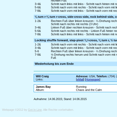
rechten Fuß
3-4&
Schritt nach links mit links - Schritt nach hinten mi
5-6&
Schritt nach vorn mit rechts - Schritt nach vorn mit 
7-8&
Schritt nach vorn mit links - Schritt nach vorn mit 
¼ turn r-¼ turn r-cross, side-cross-side, rock behind-side, 
1-2&
Rechten Fuß über linken kreuzen - ¼ Drehung recht
Schritt nach rechts mit rechts (3 Uhr)
3-4&
Linken Fuß über rechten kreuzen - Schritt nach rec
5-6&
Schritt nach rechts mit rechts - Linken Fuß hinter
7-8&
Schritt nach links mit links - Schritt nach hinten mi
Locking shuffle forward, step-pivot ¼ l-cross, ¼ turn r, ½ tu
1-2&
Schritt nach vorn mit rechts - Schritt nach vorn mit 
3-4&
Schritt nach vorn mit links - Schritt nach vorn mit 
5-6
Rechten Fuß über linken kreuzen - ¼ Drehung rechts
7-8&
½ Drehung rechts herum und Schritt nach vorn mit re
Fuß
Wiederholung bis zum Ende
Will Craig
Adresse:
USA;
Telefon:
(704) 
Links:
[
eMail
] [
Homepage
]
James Bay
Running
Album:
Chaos and the Calm
Aufnahme: 14.06.2015; Stand: 14.06.2015
Webpage ©2012 by
Get In Line
. Alle Rechte vorbehalten.