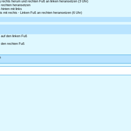
g rechts herum und rechten Fuß an linken heransetzen (3 Uhr)
n rechten heransetzen
hinten mit links
s mit rechts - Linken Fuß an rechten heransetzen (6 Uhr)
 auf den linken Fuß
uf den rechten Fuß
h