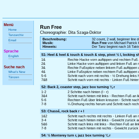
Menü
Run Free
Home
Choreographie: Dita Szaga-Doktor
Tanzarchiv
Beschreibung:
32 count, 2 wall, beginner line 
Email
Musik:
Run Free
von Michael Patrick 
Hinweis:
Der Tanz beginnt nach 16 Takt
Sprache
S1: Heel & heel & touch & touch & step, pivot ½ l, locking s
English
1&
Rechte Hacke vorn auftippen und rechten Fuß 
2&
Linke Hacke vorn auftippen und linken Fuß an 
Suche nach
3&
Rechte Fußspitze neben linkem Fuß auftippen 
4&
Linke Fußspitze neben rechtem Fuß auftippen 
What's New
5-6
Schritt nach vorn mit rechts - ½ Drehung links
Tänzen
7&8
Schritt nach vorn mit rechts - Linken Fuß hinte
S2: Back 2, coaster step, jazz box turning ¼ r
1-2
2 Schritte nach hinten (l - r)
3&4
Schritt nach hinten mit links - Rechten Fuß an l
5-6
Rechten Fuß über linken kreuzen - Schritt nach 
7-8
¼ Drehung rechts herum und Schritt nach recht
S3: Chassé, rock back r + l
1&2
Schritt nach rechts mit rechts - Linken Fuß an 
3-4
Schritt nach hinten mit links - Gewicht zurück 
5&6
Schritt nach links mit links - Rechten Fuß an li
7-8
Schritt nach hinten mit rechts - Gewicht zurück
S4: ½ Monterey turn r, jazz box turning ¼ r