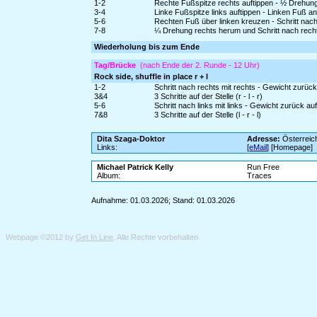
1-2
Rechte Fußspitze rechts auftippen - ½ Drehun
3-4
Linke Fußspitze links auftippen - Linken Fuß a
5-6
Rechten Fuß über linken kreuzen - Schritt nach 
7-8
¼ Drehung rechts herum und Schritt nach recht
Wiederholung bis zum Ende
Tag/Brücke
(nach Ende der 2. Runde - 12 Uhr)
Rock side, shuffle in place r + l
1-2
Schritt nach rechts mit rechts - Gewicht zurück
3&4
3 Schritte auf der Stelle (r - l - r)
5-6
Schritt nach links mit links - Gewicht zurück a
7&8
3 Schritte auf der Stelle (l - r - l)
Dita Szaga-Doktor
Adresse:
Österreic
Links:
[
eMail
] [Homepage]
Michael Patrick Kelly
Run Free
Album:
Traces
Aufnahme: 01.03.2026; Stand: 01.03.2026
Webpage ©2012 by
Get In Line
. Alle Rechte vorbehalten.