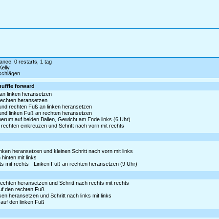
dance; 0 restarts, 1 tag
Kelly
schlägen
huffle forward
an linken heransetzen
rechten heransetzen
und rechten Fuß an linken heransetzen
und linken Fuß an rechten heransetzen
 herum auf beiden Ballen, Gewicht am Ende links (6 Uhr)
r rechten einkreuzen und Schritt nach vorn mit rechts
inken heransetzen und kleinen Schritt nach vorn mit links
hinten mit links
s mit rechts - Linken Fuß an rechten heransetzen (9 Uhr)
rechten heransetzen und Schritt nach rechts mit rechts
auf den rechten Fuß
nken heransetzen und Schritt nach links mit links
 auf den linken Fuß