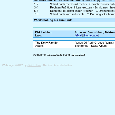
S4: Rock side, cross, side, behind, ¼ turn l, step, pivot ½ l
1-2
Schritt nach rechts mit rechts - Gewicht zurück auf
3-4
Rechten Fuß über linken kreuzen - Schritt nach links
5-6
Rechten Fuß hinter linken kreuzen - ¼ Drehung links
7-8
Schritt nach vorn mit rechts - ½ Drehung links heru
Wiederholung bis zum Ende
Dirk Leibing
Adresse:
Deutschland;
Telefon
Links:
[
eMail
] [
Homepage
]
The Kelly Family
Roses Of Red (Groove Remix)
Album:
The Bonus-Tracks Album
Aufnahme: 17.12.2018; Stand: 17.12.2018
Webpage ©2012 by
Get In Line
. Alle Rechte vorbehalten.