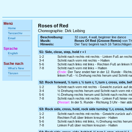
Menü
Roses of Red
Home
Choreographie: Dirk Leibing
Tanzarchiv
Beschreibung:
32 count, 4 wall, beginner line dance
Email
Musik:
Roses Of Red (Groove Remix)
von Th
Hinweis:
Der Tanz beginnt nach 16 Taktschlägen
Sprache
S1: Side, close, step, hold r + l
English
1-2
Schritt nach rechts mit rechts - Linken Fuß an rech
3-4
Schritt nach vorn mit rechts – Halten
Suche nach
5-6
Schritt nach links mit links - Rechten Fuß an linken
7-8
Schritt nach vorn mit links – Halten
What's New
(
Ende:
Der Tanz endet hier in der 12. Runde - Richt
Tänzen
linken Fuß - ¼ Drehung rechts herum und Schritt nac
S2: Rock forward, ½ turn r, ½ turn r, ¼ turn r, cross, side, be
1-2
Schritt nach vorn mit rechts - Gewicht zurück auf d
3-4
½ Drehung rechts herum und Schritt nach vorn mit r
5-6
¼ Drehung rechts herum und Schritt nach rechts mit
7-8
Schritt nach rechts mit rechts - Linken Fuß hinter r
(
Restart:
In der 5. Runde - Richtung 3 Uhr - hier a
S3: Rock side, cross, hold, rock side turning ¼ r, cross, hol
1-2
Schritt nach rechts mit rechts - Gewicht zurück auf
3-4
Rechten Fuß über linken kreuzen - Halten
5-6
Schritt nach links mit links, ¼ Drehung rechts her
7-8
Linken Fuß über rechten kreuzen - Halten