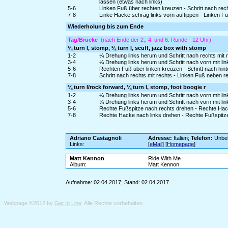
lassen (etwas nach links)
5-6
Linken Fuß über rechten kreuzen - Schritt nach rech
7-8
Linke Hacke schräg links vorn auftippen - Linken F
Wiederholung bis zum Ende
Tag/Brücke
(nach Ende der 2., 4. und 6. Runde - 12 Uhr)
¼ turn l, stomp, ¼ turn l, scuff, jazz box with stomp
1-2
¼ Drehung links herum und Schritt nach rechts mit
3-4
¼ Drehung links herum und Schritt nach vorn mit l
5-6
Rechten Fuß über linken kreuzen - Schritt nach hinte
7-8
Schritt nach rechts mit rechts - Linken Fuß neben
¼ turn l/rock forward, ¼ turn l, stomp, foot boogie r
1-2
¼ Drehung links herum und Schritt nach vorn mit li
3-4
¼ Drehung links herum und Schritt nach vorn mit l
5-6
Rechte Fußspitze nach rechts drehen - Rechte Hac
7-8
Rechte Hacke nach links drehen - Rechte Fußspitze
Adriano Castagnoli
Adresse:
Italien;
Telefon:
Unbe
Links:
[
eMail
] [
Homepage
]
Matt Kennon
Ride With Me
Album:
Matt Kennon
Aufnahme: 02.04.2017; Stand: 02.04.2017
Webpage ©2012 by
Get In Line
. Alle Rechte vorbehalten.