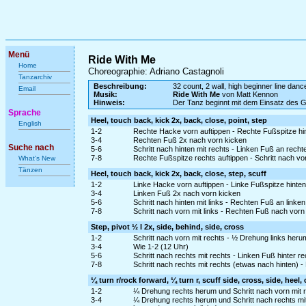
Menü
Ride With Me
Home
Choreographie: Adriano Castagnoli
Tanzarchiv
Beschreibung:
32 count, 2 wall, high beginner line danc
Email
Musik:
Ride With Me
von Matt Kennon
Hinweis:
Der Tanz beginnt mit dem Einsatz des 
Sprache
Heel, touch back, kick 2x, back, close, point, step
English
1-2
Rechte Hacke vorn auftippen - Rechte Fußspitze hin
3-4
Rechten Fuß 2x nach vorn kicken
Suche nach
5-6
Schritt nach hinten mit rechts - Linken Fuß an rech
7-8
Rechte Fußspitze rechts auftippen - Schritt nach vo
What's New
Tänzen
Heel, touch back, kick 2x, back, close, step, scuff
1-2
Linke Hacke vorn auftippen - Linke Fußspitze hinten
3-4
Linken Fuß 2x nach vorn kicken
5-6
Schritt nach hinten mit links - Rechten Fuß an linke
7-8
Schritt nach vorn mit links - Rechten Fuß nach vo
Step, pivot ½ l 2x, side, behind, side, cross
1-2
Schritt nach vorn mit rechts - ½ Drehung links heru
3-4
Wie 1-2 (12 Uhr)
5-6
Schritt nach rechts mit rechts - Linken Fuß hinter r
7-8
Schritt nach rechts mit rechts (etwas nach hinten) 
¼ turn r/rock forward, ¼ turn r, scuff side, cross, side, heel,
1-2
¼ Drehung rechts herum und Schritt nach vorn mit r
3-4
¼ Drehung rechts herum und Schritt nach rechts mi