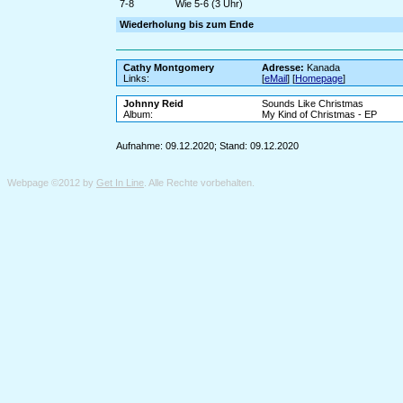
7-8
Wie 5-6 (3 Uhr)
Wiederholung bis zum Ende
Cathy Montgomery
Adresse:
Kanada
Links:
[
eMail
] [
Homepage
]
Johnny Reid
Sounds Like Christmas
Album:
My Kind of Christmas - EP
Aufnahme: 09.12.2020; Stand: 09.12.2020
Webpage ©2012 by
Get In Line
. Alle Rechte vorbehalten.