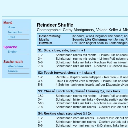
Menü
Reindeer Shuffle
Home
Choreographie: Cathy Montgomery, Valarie Keller & Mi
Tanzarchiv
Beschreibung:
32 count, 4 wall, beginner line dance; no
Email
Musik:
Sounds Like Christmas
von Johnny R
Hinweis:
Der Tanz beginnt nach 16 Taktschlägen
Sprache
S1: Side, close, side, touch r + l
English
1-2
Schritt nach rechts mit rechts - Linken Fuß an rech
3-4
Schritt nach rechts mit rechts - Linken Fuß neben r
Suche nach
5-6
Schritt nach links mit links - Rechten Fuß an linken
7-8
Schritt nach links mit links - Rechten Fuß neben lin
What's New
Tänzen
S2: Touch forward, close, r + l, skate 4
1-2
Rechte Fußspitze vorn auftippen - Rechten Fuß an 
3-4
Linke Fußspitze vorn auftippen - Linken Fuß an rec
5-8
4 Schritte nach vorn, jeweils auf der Diagonalen/Hacke
S3: Chassé r, rock back, chassé l turning ¼ r, rock back
1&2
Schritt nach rechts mit rechts - Linken Fuß an rech
3-4
Schritt nach hinten mit links - Gewicht zurück auf d
5&6
Schritt nach links mit links - Rechten Fuß an linken
7-8
Schritt nach hinten mit rechts - Gewicht zurück auf 
S4: Rocking chair, step, pivot ½ l 2x
1-2
Schritt nach vorn mit rechts - Gewicht zurück auf d
3-4
Schritt nach hinten mit rechts - Gewicht zurück auf 
5-6
Schritt nach vorn mit rechts - ½ Drehung links heru