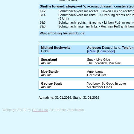
Shuffle forward, step-pivot ¼ r-cross, chassé r, coaster step
1&2
Schritt nach vorn mit rechts - Linken Fuß an rechte
3&4
Schritt nach vorn mit links - ¼ Drehung rechts her
(9 Uhr)
5&6
Schritt nach rechts mit rechts - Linken Fuß an rech
7&8
Schritt nach hinten mit links - Rechten Fuß an linke
Wiederholung bis zum Ende
Michael Buchweitz
Adresse:
Deutschland;
Telefon
Links:
[
eMail
] [
Homepage
]
Sugarland
Stuck Like Glue
Album:
The Incredible Machine
Moe Bandy
Americana
Album:
Greatest Hits
George Strait
You Look So Good In Love
Album:
50 Number Ones
Aufnahme: 31.01.2016; Stand: 31.01.2016
Webpage ©2012 by
Get In Line
. Alle Rechte vorbehalten.