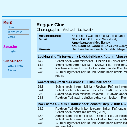
Menü
Reggae Glue
Home
Choreographie: Michael Buchweitz
Tanzarchiv
Beschreibung:
32 count, 4 wall, intermediate line dance
Email
Musik:
Stuck Like Glue
von Sugarland,
Americana
von Moe Bandy,
You Look So Good In Love
von George
Sprache
Hinweis:
Der Tanz beginnt nach 32 Taktschlägen
English
Locking shuffle forward r + l, kick-ball-back, ¼ turn r/chassé
Suche nach
1&2
Schritt nach vorn mit rechts - Linken Fuß hinter rec
3&4
Schritt nach vorn mit links - Rechten Fuß hinter link
What's New
5&6
Rechten Fuß nach vorn kicken - Rechten Fuß an link
Tänzen
7&8
¼ Drehung rechts herum und Schritt nach rechts mit
rechts
Coaster step, rock side-cross r + l, kick-ball-cross
1&2
Schritt nach hinten mit links - Rechten Fuß an linke
3&4
Schritt nach rechts mit rechts, linken Fuß etwas a
5&6
Schritt nach links mit links, rechten Fuß etwas an
7&8
Rechten Fuß nach schräg rechts vorn kicken - Rech
Rock across-¼ turn r, shuffle back, coaster step, ½ turn r-½ 
1&2
Rechten Fuß über linken kreuzen, linken Fuß etwa
Schritt nach rechts mit rechts (6 Uhr)
1&2
Schritt nach hinten mit links - Rechten Fuß an linken
3&4
Schritt nach hinten mit rechts - Linken Fuß an recht
7&8
½ Drehung rechts herum und Schritt nach hinten mit 
vorn mit links