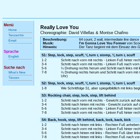
Menü
Really Love You
Home
Choreographie: David Villellas & Montse Chafino
Tanzarchiv
Beschreibung:
64 count, 2 wall, intermediate line dance
Email
Musik:
I'm Gonna Love You Forever
von Scoo
Hinweis:
Der Tanz beginnt mit dem Einsatz des 
Sprache
S1: Step, lock, step, scuff, ¼ turn r, stomp, ¼ turn r, scuff
English
1-2
Schritt nach vorn mit rechts - Linken Fuß hinter rec
3-4
Schritt nach vorn mit rechts - Linken Fuß nach vo
Suche nach
5-6
¼ Drehung rechts herum und Schritt nach links mit
7-8
¼ Drehung rechts herum und Schritt nach vorn mit 
What's New
Uhr)
Tänzen
S2: Step, lock, step, scuff, ¼ turn l, stomp, ¼ turn l, scuff
1-8
Wie Schrittfolge S1, aber spiegelbildlich mit links be
S3: Rocking chair, step, lock, step, lift behind
1-2
Schritt nach vorn mit rechts - Gewicht zurück auf d
3-4
Schritt nach hinten mit rechts - Gewicht zurück auf 
5-6
Schritt nach vorn mit rechts - Linken Fuß hinter rec
7-8
Schritt nach vorn mit rechts - Linken Fuß hinter re
S4: Back, hook, step, lift behind, back, lock, back, kick
1-2
Schritt nach hinten mit links - Rechten Fuß anhebe
3-4
Schritt nach vorn mit rechts - Linken Fuß hinter re
5-6
Schritt nach hinten mit links - Rechten Fuß über lin
7-8
Schritt nach hinten mit links - Rechten Fuß nach vo