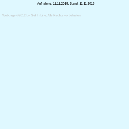
Aufnahme: 11.11.2018; Stand: 11.11.2018
Webpage ©2012 by
Get In Line
. Alle Rechte vorbehalten.