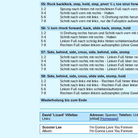
S5: Rock back/kick, step, hold, step, pivot ½ r, toe strut for
1-2
Sprung nach hinten mit rechts/linken Fuß nach vorn
3-4
Schritt nach vorn mit rechts - Halten
5-6
Schritt nach vorn mit links - ½ Drehung rechts heru
7-8
Schritt nach vorn mit links, nur die Fußspitze auf
S6: ½ turn r/rock forward, back, slide back, stomp, hold
1-2
½ Drehung rechts herum und Schritt nach vorn mit r
3-4
Schritt nach hinten mit rechts - Halten
5-6
Linken Fuß nach schräg links hinten schieben/aufs
7-8
Rechten Fuß neben linkem aufstampfen (ohne Gewi
S7: Side, behind, side, cross, side, behind, side, stomp
1-2
Schritt nach rechts mit rechts - Linken Fuß hinter r
3-4
Schritt nach rechts mit rechts - Linken Fuß über re
5-6
Schritt nach rechts mit rechts - Linken Fuß hinter r
7-8
Schritt nach rechts mit rechts - Linken Fuß neben
S8: Side, behind, side, cross, slide side, stomp, hold
1-2
Schritt nach links mit links - Rechten Fuß hinter lin
3-4
Schritt nach links mit links - Rechten Fuß über link
5-6
Linken Fuß nach links schieben/aufsetzen
7-8
Rechten Fuß neben linkem aufstampfen (ohne Gewi
Wiederholung bis zum Ende
David 'Lizard' Villellas
Adresse:
Spanien;
Telefon:
Unb
Links:
[eMail] [
Homepage
]
Scooter Lee
I'm Gonna Love You Forever
Album:
I'm Gonna Love You Forever