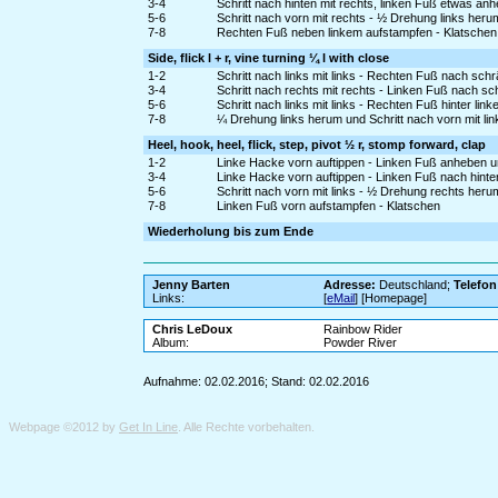
3-4
Schritt nach hinten mit rechts, linken Fuß etwas an
5-6
Schritt nach vorn mit rechts - ½ Drehung links heru
7-8
Rechten Fuß neben linkem aufstampfen - Klatschen
Side, flick l + r, vine turning ¼ l with close
1-2
Schritt nach links mit links - Rechten Fuß nach schr
3-4
Schritt nach rechts mit rechts - Linken Fuß nach sc
5-6
Schritt nach links mit links - Rechten Fuß hinter lin
7-8
¼ Drehung links herum und Schritt nach vorn mit li
Heel, hook, heel, flick, step, pivot ½ r, stomp forward, clap
1-2
Linke Hacke vorn auftippen - Linken Fuß anheben 
3-4
Linke Hacke vorn auftippen - Linken Fuß nach hinte
5-6
Schritt nach vorn mit links - ½ Drehung rechts heru
7-8
Linken Fuß vorn aufstampfen - Klatschen
Wiederholung bis zum Ende
Jenny Barten
Adresse:
Deutschland;
Telefon
Links:
[
eMail
] [Homepage]
Chris LeDoux
Rainbow Rider
Album:
Powder River
Aufnahme: 02.02.2016; Stand: 02.02.2016
Webpage ©2012 by
Get In Line
. Alle Rechte vorbehalten.