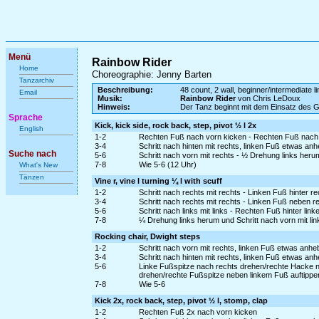
Menü
Rainbow Rider
Home
Choreographie: Jenny Barten
Tanzarchiv
Beschreibung:
48 count, 2 wall, beginner/intermediate l
Email
Musik:
Rainbow Rider
von Chris LeDoux
Hinweis:
Der Tanz beginnt mit dem Einsatz des 
Sprache
Kick, kick side, rock back, step, pivot ½ l 2x
English
1-2
Rechten Fuß nach vorn kicken - Rechten Fuß nach 
3-4
Schritt nach hinten mit rechts, linken Fuß etwas an
Suche nach
5-6
Schritt nach vorn mit rechts - ½ Drehung links heru
7-8
Wie 5-6 (12 Uhr)
What's New
Tänzen
Vine r, vine l turning ¼ l with scuff
1-2
Schritt nach rechts mit rechts - Linken Fuß hinter r
3-4
Schritt nach rechts mit rechts - Linken Fuß neben r
5-6
Schritt nach links mit links - Rechten Fuß hinter lin
7-8
¼ Drehung links herum und Schritt nach vorn mit l
Rocking chair, Dwight steps
1-2
Schritt nach vorn mit rechts, linken Fuß etwas anh
3-4
Schritt nach hinten mit rechts, linken Fuß etwas an
5-6
Linke Fußspitze nach rechts drehen/rechte Hacke n
drehen/rechte Fußspitze neben linkem Fuß auftippe
7-8
Wie 5-6
Kick 2x, rock back, step, pivot ½ l, stomp, clap
1-2
Rechten Fuß 2x nach vorn kicken