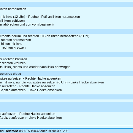
echten heransetzen
mit links (12 Uhr) - Rechten Fuß an linken heransetzen
n linkem auftippen
ier abbrechen und von vorn beginnen)
g rechts herum und rechten Fuß an linken heransetzen (3 Uhr)
n rechten heransetzen
hinten mit links
er rechten kreuzen
ter rechten kreuzen
er rechten kreuzen
ts, links, rechts und wieder nach links schwingen
toe strut close
spitze aufsetzen - Rechte Hacke absenken
 mit links, nur die Fußspitze aufsetzen (6 Uhr) - Linke Hacke absenken
itze aufsetzen - Rechte Hacke absenken
ußspitze aufsetzen - Linke Hacke absenken
itze aufsetzen - Rechte Hacke absenken
ußspitze aufsetzen - Linke Hacke absenken
and;
Telefon:
08651/719032 oder 0170/3171206