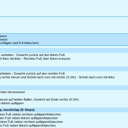
 dance
ewton
chlägen (auf 6-8 klatschen)
as anheben - Gewicht zurück auf den linken Fuß
h links mit links - Rechten Fuß über linken kreuzen
s anheben - Gewicht zurück auf den rechten Fuß
echts herum und Schritt nach vorn mit rechts (3 Uhr) - Schritt nach vorn mit links
echten heransetzen
 herum auf beiden Ballen, Gewicht am Ende rechts (9 Uhr)
 linkem auftippen
ep, touch/clap (K-Steps)
inken Fuß neben rechtem auftippen/klatschen
chten Fuß neben linkem auftippen/klatschen
 Linken Fuß neben rechtem auftippen/klatschen
ten Fuß neben linkem auftippen/klatschen