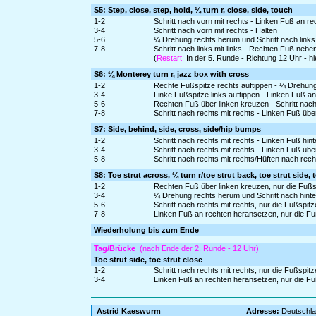
S5: Step, close, step, hold, ¼ turn r, close, side, touch
1-2
Schritt nach vorn mit rechts - Linken Fuß an r
3-4
Schritt nach vorn mit rechts - Halten
5-6
¼ Drehung rechts herum und Schritt nach links 
7-8
Schritt nach links mit links - Rechten Fuß nebe
(
Restart:
In der 5. Runde - Richtung 12 Uhr - h
S6: ¼ Monterey turn r, jazz box with cross
1-2
Rechte Fußspitze rechts auftippen - ¼ Drehun
3-4
Linke Fußspitze links auftippen - Linken Fuß a
5-6
Rechten Fuß über linken kreuzen - Schritt nach 
7-8
Schritt nach rechts mit rechts - Linken Fuß üb
S7: Side, behind, side, cross, side/hip bumps
1-2
Schritt nach rechts mit rechts - Linken Fuß hin
3-4
Schritt nach rechts mit rechts - Linken Fuß üb
5-8
Schritt nach rechts mit rechts/Hüften nach rech
S8: Toe strut across, ¼ turn r/toe strut back, toe strut side, 
1-2
Rechten Fuß über linken kreuzen, nur die Fuß
3-4
¼ Drehung rechts herum und Schritt nach hinten
5-6
Schritt nach rechts mit rechts, nur die Fußsp
7-8
Linken Fuß an rechten heransetzen, nur die F
Wiederholung bis zum Ende
Tag/Brücke
(nach Ende der 2. Runde - 12 Uhr)
Toe strut side, toe strut close
1-2
Schritt nach rechts mit rechts, nur die Fußsp
3-4
Linken Fuß an rechten heransetzen, nur die F
Astrid Kaeswurm
Adresse:
Deutschl