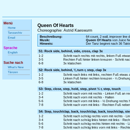
Menü
Queen Of Hearts
Home
Choreographie: Astrid Kaeswurm
Tanzarchiv
Beschreibung:
64 count, 2 wall, improver line
Email
Musik:
Queen Of Hearts
von Juice N
Hinweis:
Der Tanz beginnt nach 36 Takts
Sprache
S1: Rock side, behind, side, cross, clap 3x
English
1-2
Schritt nach rechts mit rechts, linken Fuß etw
3-5
Rechten Fuß hinter linken kreuzen - Schritt nac
Suche nach
6-8
3x klatschen
What's New
S2: Rock side, behind, ¼ turn r, step, clap 3x
Tänzen
1-2
Schritt nach links mit links, rechten Fuß etwa
3-5
Linken Fuß hinter rechten kreuzen - ¼ Drehung r
6-8
3x klatschen
S3: Step, close, step, hold, step, pivot ½ r, step, touch
1-2
Schritt nach vorn mit rechts - Linken Fuß an r
3-4
Schritt nach vorn mit rechts - Halten
5-6
Schritt nach vorn mit links - ½ Drehung rechts
7-8
Schritt nach vorn mit links - Rechten Fuß neben
S4: Step, touch/clap, back, touch/clap, back, touch/clap, st
1-2
Schritt nach schräg rechts vorn mit rechts - L
3-4
Schritt nach schräg links hinten mit links - Re
5-6
Schritt nach schräg rechts hinten mit rechts -
7-8
Schritt nach schräg links vorn mit links - Rech