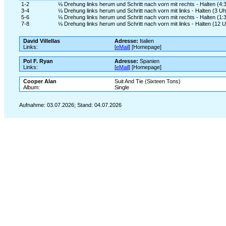
1-2
⅛ Drehung links herum und Schritt nach vorn mit rechts - Halten (4:
3-4
⅛ Drehung links herum und Schritt nach vorn mit links - Halten (3 Uh
5-6
⅛ Drehung links herum und Schritt nach vorn mit rechts - Halten (1:
7-8
⅛ Drehung links herum und Schritt nach vorn mit links - Halten (12 U
David Villellas
Adresse:
Italien
Links:
[
eMail
] [Homepage]
Pol F. Ryan
Adresse:
Spanien
Links:
[
eMail
] [Homepage]
Cooper Alan
Suit And Tie (Sixteen Tons)
Album:
Single
Aufnahme: 03.07.2026; Stand: 04.07.2026