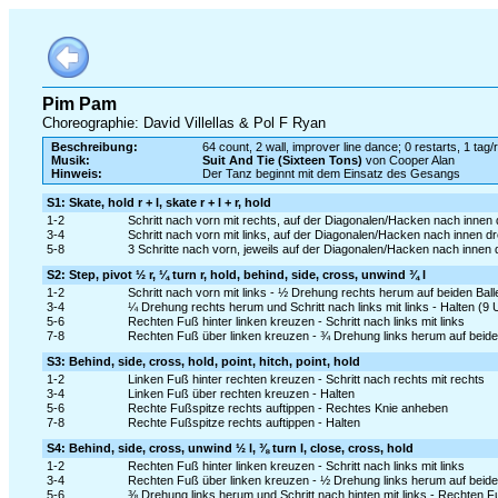
Pim Pam
Choreographie: David Villellas & Pol F Ryan
Beschreibung:
64 count, 2 wall, improver line dance; 0 restarts, 1 tag/
Musik:
Suit And Tie (Sixteen Tons)
von Cooper Alan
Hinweis:
Der Tanz beginnt mit dem Einsatz des Gesangs
S1: Skate, hold r + l, skate r + l + r, hold
1-2
Schritt nach vorn mit rechts, auf der Diagonalen/Hacken nach innen 
3-4
Schritt nach vorn mit links, auf der Diagonalen/Hacken nach innen d
5-8
3 Schritte nach vorn, jeweils auf der Diagonalen/Hacken nach innen dre
S2: Step, pivot ½ r, ¼ turn r, hold, behind, side, cross, unwind ¾ l
1-2
Schritt nach vorn mit links - ½ Drehung rechts herum auf beiden Bal
3-4
¼ Drehung rechts herum und Schritt nach links mit links - Halten (9 
5-6
Rechten Fuß hinter linken kreuzen - Schritt nach links mit links
7-8
Rechten Fuß über linken kreuzen - ¾ Drehung links herum auf beiden
S3: Behind, side, cross, hold, point, hitch, point, hold
1-2
Linken Fuß hinter rechten kreuzen - Schritt nach rechts mit rechts
3-4
Linken Fuß über rechten kreuzen - Halten
5-6
Rechte Fußspitze rechts auftippen - Rechtes Knie anheben
7-8
Rechte Fußspitze rechts auftippen - Halten
S4: Behind, side, cross, unwind ½ l, ⅜ turn l, close, cross, hold
1-2
Rechten Fuß hinter linken kreuzen - Schritt nach links mit links
3-4
Rechten Fuß über linken kreuzen - ½ Drehung links herum auf beiden
5-6
⅜ Drehung links herum und Schritt nach hinten mit links - Rechten F