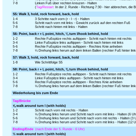
7-8
Linken Fuß über rechten kreuzen - Halten
(
Tag/Restart:
In der 2. Runde - Richtung 7:30 - hier abbrechen, die
S5: Walk 3, hold, rock forward, back, hold
1-4
3 Schritte nach vorn (r - l - r) - Halten
5-6
Schritt nach vorn mit links - Gewicht zurück auf den rechten Fuß
7-8
Schritt nach hinten mit links - Halten
S6: Point, back r + l, point, hitch, ¼ turn l/hook behind, hold
1-2
Rechte Fußspitze rechts auftippen - Schritt nach hinten mit rechts
3-4
Linke Fußspitze links auftippen - Schritt nach hinten mit links
5-6
Rechte Fußspitze rechts auftippen - Rechtes Knie anheben
7-8
¼ Drehung links herum auf dem linken Ballen (rechter Fuß hinter lin
S7: Walk 3, hold, rock forward, back, hold
1-8
Wie Schrittfolge S5
S8: Point, back r + l, point, hitch, ⅜ turn l/hook behind, hold
1-2
Rechte Fußspitze rechts auftippen - Schritt nach hinten mit rechts
3-4
Linke Fußspitze links auftippen - Schritt nach hinten mit links
5-6
Rechte Fußspitze rechts auftippen - Rechtes Knie anheben
7-8
⅛ Drehung links herum auf dem linken Ballen (rechter Fuß hinter lin
Wiederholung bis zum Ende
Tag/Brücke
⅝ walk around turn l (with holds)
1-2
Schritt nach vorn mit rechts - Halten
3-4
⅛ Drehung links herum und Schritt nach vorn mit links - Halten (6 Uh
5-6
¼ Drehung links herum und Schritt nach vorn mit rechts - Halten (3 
7-8
¼ Drehung links herum und Schritt nach vorn mit links - Halten (12 U
Ending/Ende
(nach Ende der 5. Runde - 6 Uhr)
½ walk around turn l (with holds)