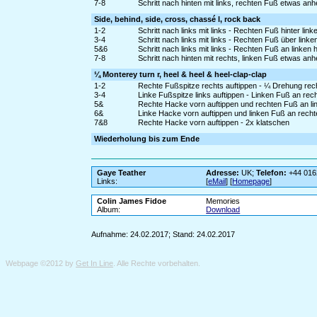
7-8
Schritt nach hinten mit links, rechten Fuß etwas a
Side, behind, side, cross, chassé l, rock back
1-2
Schritt nach links mit links - Rechten Fuß hinter lin
3-4
Schritt nach links mit links - Rechten Fuß über link
5&6
Schritt nach links mit links - Rechten Fuß an linken 
7-8
Schritt nach hinten mit rechts, linken Fuß etwas an
¼ Monterey turn r, heel & heel & heel-clap-clap
1-2
Rechte Fußspitze rechts auftippen - ¼ Drehung rec
3-4
Linke Fußspitze links auftippen - Linken Fuß an re
5&
Rechte Hacke vorn auftippen und rechten Fuß an li
6&
Linke Hacke vorn auftippen und linken Fuß an rech
7&8
Rechte Hacke vorn auftippen - 2x klatschen
Wiederholung bis zum Ende
Gaye Teather
Adresse:
UK;
Telefon:
+44 016
Links:
[
eMail
] [
Homepage
]
Colin James Fidoe
Memories
Album:
Download
Aufnahme: 24.02.2017; Stand: 24.02.2017
Webpage ©2012 by
Get In Line
. Alle Rechte vorbehalten.