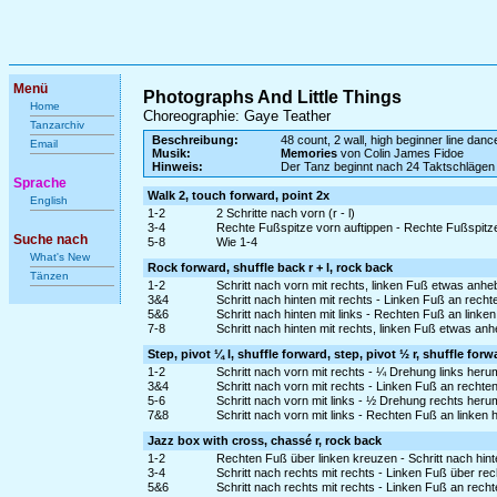
Menü
Photographs And Little Things
Home
Choreographie: Gaye Teather
Tanzarchiv
Beschreibung:
48 count, 2 wall, high beginner line danc
Email
Musik:
Memories
von Colin James Fidoe
Hinweis:
Der Tanz beginnt nach 24 Taktschlägen
Sprache
Walk 2, touch forward, point 2x
English
1-2
2 Schritte nach vorn (r - l)
3-4
Rechte Fußspitze vorn auftippen - Rechte Fußspitze
Suche nach
5-8
Wie 1-4
What's New
Rock forward, shuffle back r + l, rock back
Tänzen
1-2
Schritt nach vorn mit rechts, linken Fuß etwas anh
3&4
Schritt nach hinten mit rechts - Linken Fuß an recht
5&6
Schritt nach hinten mit links - Rechten Fuß an linken
7-8
Schritt nach hinten mit rechts, linken Fuß etwas an
Step, pivot ¼ l, shuffle forward, step, pivot ½ r, shuffle forw
1-2
Schritt nach vorn mit rechts - ¼ Drehung links heru
3&4
Schritt nach vorn mit rechts - Linken Fuß an rechte
5-6
Schritt nach vorn mit links - ½ Drehung rechts heru
7&8
Schritt nach vorn mit links - Rechten Fuß an linken 
Jazz box with cross, chassé r, rock back
1-2
Rechten Fuß über linken kreuzen - Schritt nach hinte
3-4
Schritt nach rechts mit rechts - Linken Fuß über re
5&6
Schritt nach rechts mit rechts - Linken Fuß an rech